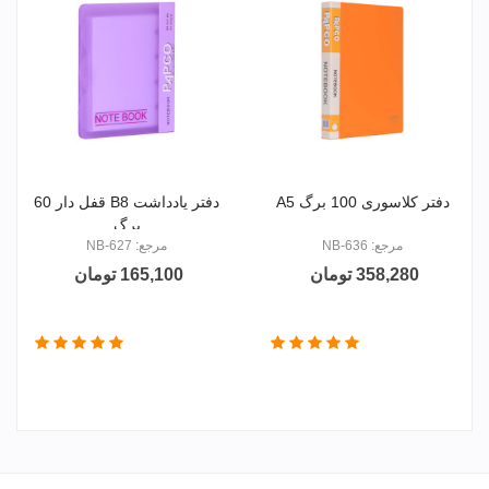
دفتر کلاسوری 100 برگ A5
دفتر یادداشت B8 قفل دار 60
برگ
مرجع: NB-636
مرجع: NB-627
358,280 تومان
165,100 تومان