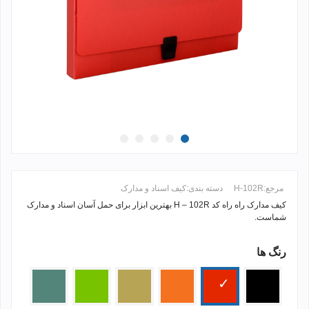
مرجع:
H-102R
دسته بندی:
کیف اسناد و مدارک
کیف مدارک راه راه کد H – 102R بهترین ابزار برای حمل آسان اسناد و مدارک
شماست.
رنگ ها
ادامه مطلب +
مشکی
قرمز
زرد
کرم
سبز
سدری
پرتقالی