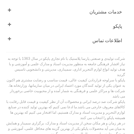
خدمات مشتریان
پاپکو
اطلاعات تماس
شرکت تولیدی و صنعتی پارسا پلاستیک با نام تجاری پاپکو در سال 1363 با توجه به
نیاز اقشار فرهنگی جامعه به منظور مدیریت اسناد و مدارک علمی و آموزشی و با
هدف تولید انواع لوازم التحریر اداری، سمیناری، مدیریتی و دانشجویی تاسیس
گردید
پاپکو با سرلوحه قراردادن کیفیت عالی، قیمت مناسب و رضایت مشتری هم اکنون
به عنوان یکی از تولید کنندگان مورد اعتماد ایرانی در میان سازمانها، وزارتخانه ها،
شرکت ها و مراکز علمی و فرهنگی به شمار آمده و از محبوبیت خاصی برخوردار
می باشد
پاپکو شرکت صد درصد ایرانی و محصولات آن از نظر کیفیت و قیمت قابل رقابت با
کالاهای معروف خارجی می باشد.ما ادعا نمی کنیم که بهترین تولید کننده در صنایع
لوازم التحریر و مدیریت اسناد و مدارک هستیم، اما افتخار می کنیم که بهترین ها
همیشه پاپکو را انتخاب می کنند
در هر زمان و هر مکان سخن از مدیریت اسناد و مدارک، برگزاری سمینار و همایش
به میان می آید محصولات پاپکو یکی از بهترین گزینه های محافل علمی، آموزشی و
فرهنگی جامعه ملی و بین المللی محسوب می گردد