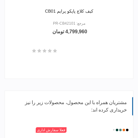
کیف کلاچ پاپکو پرایم CB01
مرجع: PR-CB42101
4,799,960 تومان
مشتریان همراه با این محصول، محصولات زیر را نیز
خریداری کرده اند:
زرد
مشکی
+
سدری
یشمی
زرد
نارنجی
سبز
آبی
+
فعلا سفارش اداری
پرتقالی