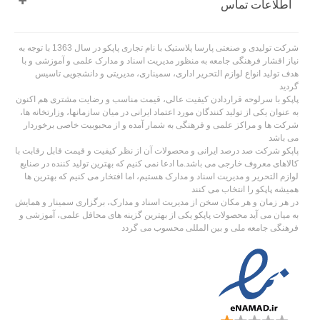
اطلاعات تماس
شرکت تولیدی و صنعتی پارسا پلاستیک با نام تجاری پاپکو در سال 1363 با توجه به
نیاز اقشار فرهنگی جامعه به منظور مدیریت اسناد و مدارک علمی و آموزشی و با
هدف تولید انواع لوازم التحریر اداری، سمیناری، مدیریتی و دانشجویی تاسیس
گردید
پاپکو با سرلوحه قراردادن کیفیت عالی، قیمت مناسب و رضایت مشتری هم اکنون
به عنوان یکی از تولید کنندگان مورد اعتماد ایرانی در میان سازمانها، وزارتخانه ها،
شرکت ها و مراکز علمی و فرهنگی به شمار آمده و از محبوبیت خاصی برخوردار
می باشد
پاپکو شرکت صد درصد ایرانی و محصولات آن از نظر کیفیت و قیمت قابل رقابت با
کالاهای معروف خارجی می باشد.ما ادعا نمی کنیم که بهترین تولید کننده در صنایع
لوازم التحریر و مدیریت اسناد و مدارک هستیم، اما افتخار می کنیم که بهترین ها
همیشه پاپکو را انتخاب می کنند
در هر زمان و هر مکان سخن از مدیریت اسناد و مدارک، برگزاری سمینار و همایش
به میان می آید محصولات پاپکو یکی از بهترین گزینه های محافل علمی، آموزشی و
فرهنگی جامعه ملی و بین المللی محسوب می گردد