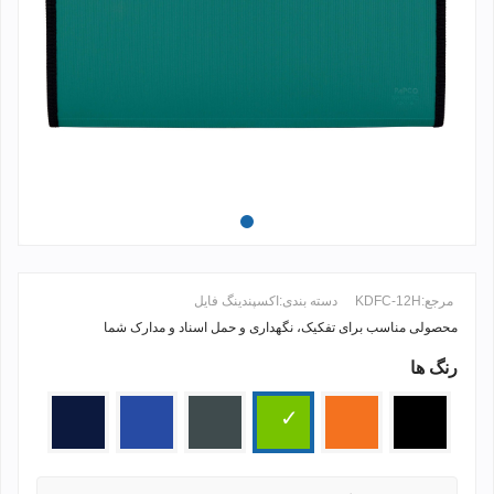
مرجع:
KDFC-12H
دسته بندی:
اکسپندینگ فایل
محصولی مناسب برای تفکیک، نگهداری و حمل اسناد و مدارک شما
رنگ ها
ادامه مطلب +
مشکی
زرد
سبز
طوسی
آبی
سرمه
پرتقالی
تیره
ای