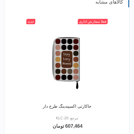
کالاهای مشابه
004
006
010
+
014
فعلا سفارش اداری
جدید
جاکارتی اکسپندینگ طرح دار
مرجع: KLC-20
607,464 تومان