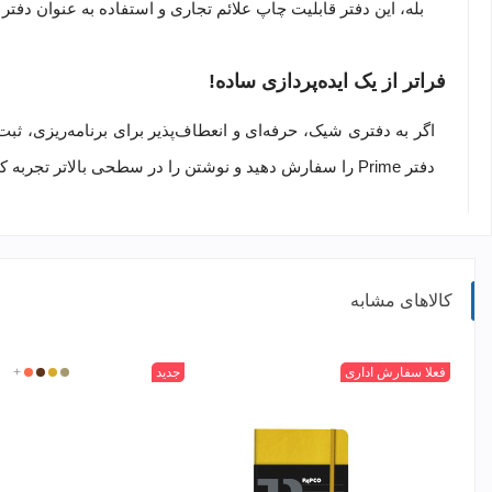
بله، این دفتر قابلیت چاپ علائم تجاری و استفاده به عنوان دفتر 
فراتر از یک ایده‌پردازی ساده!
اگر به دفتری شیک، حرفه‌ای و انعطاف‌پذیر برای برنامه‌ریزی، ثبت 
دفتر
Prime
را سفارش دهید و نوشتن را در سطحی بالاتر تجربه کن
کالاهای مشابه
315
400
520
+
601
فعلا سفارش اداری
جدید
320
400
450
+
462