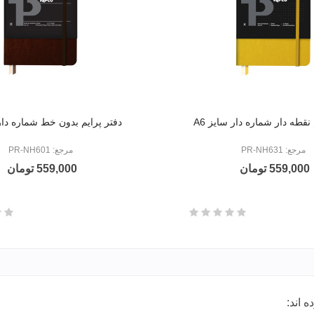
 نقطه دار شماره دار سایز A6
دفتر پرایم بدون خط شماره دار س
مرجع: PR-NH631
مرجع: PR-NH601
559,000 تومان
559,000 تومان
 اند: