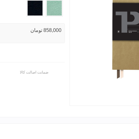
650
602
858,000 تومان
ضمانت اصالت کالا