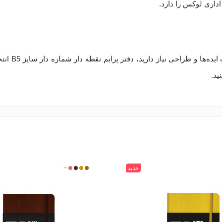
اداری لوکس را دارد.
ایده‌ها و طراحی نیاز دارید،
دفتر پرایم نقطه دار شماره دار سایز B5 انتخابی ممتاز است
ید
.
جدید
031
315
360
+
501