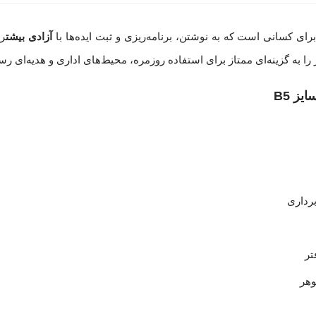
آزادی بیشت
ر 
ز B5
رداری
تر