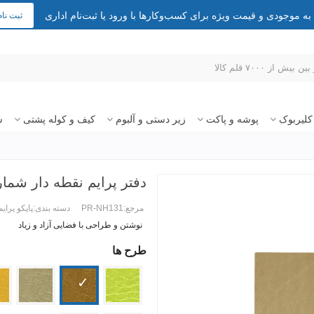
 موجودی و قیمت ویژه برای کسب‌وکارها با ورود یا ثبت‌نام اداری
ثبت نام
کلیربوک
پوشه و پاکت
زیر دستی و آلبوم
کیف و کوله پشتی
س
دفتر پرایم نقطه دار شماره 
مرجع:
PR-NH131
دسته بندی:
پاپکو پرایم
نوشتن و طراحی با فضایی آزاد و زیاد
طرح ها
ادامه مطلب +
00
320
031
510701