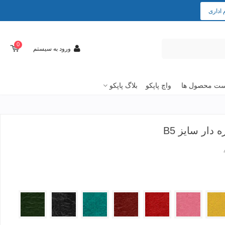
 اداری
0
ورود به سیستم
ت محصول ها
واچ پاپکو
بلاگ پاپکو
دار سایز B5
770
900
601
560
520
501
4