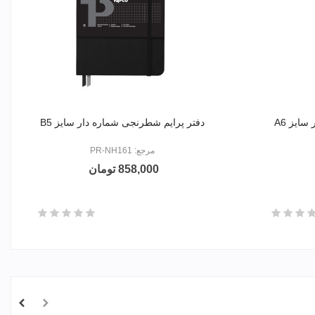
ایز A6
دفتر پرایم شطرنجی شماره دار سایز B5
مرجع: PR-NH161
858,000 تومان