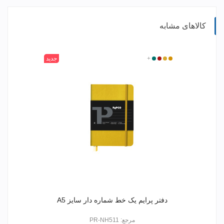
کالاهای مشابه
315
400
520
+
601
جدید
دفتر پرایم یک خط شماره دار سایز A5
مرجع: PR-NH511