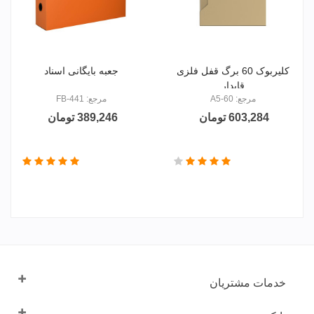
کلیربوک 60 برگ قفل فلزی
جعبه بایگانی اسناد
قابدار
مرجع: A5-60
مرجع: FB-441
603,284 تومان
389,246 تومان
خدمات مشتریان