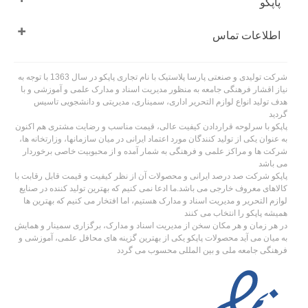
پاپکو
اطلاعات تماس
شرکت تولیدی و صنعتی پارسا پلاستیک با نام تجاری پاپکو در سال 1363 با توجه به
نیاز اقشار فرهنگی جامعه به منظور مدیریت اسناد و مدارک علمی و آموزشی و با
هدف تولید انواع لوازم التحریر اداری، سمیناری، مدیریتی و دانشجویی تاسیس
گردید
پاپکو با سرلوحه قراردادن کیفیت عالی، قیمت مناسب و رضایت مشتری هم اکنون
به عنوان یکی از تولید کنندگان مورد اعتماد ایرانی در میان سازمانها، وزارتخانه ها،
شرکت ها و مراکز علمی و فرهنگی به شمار آمده و از محبوبیت خاصی برخوردار
می باشد
پاپکو شرکت صد درصد ایرانی و محصولات آن از نظر کیفیت و قیمت قابل رقابت با
کالاهای معروف خارجی می باشد.ما ادعا نمی کنیم که بهترین تولید کننده در صنایع
لوازم التحریر و مدیریت اسناد و مدارک هستیم، اما افتخار می کنیم که بهترین ها
همیشه پاپکو را انتخاب می کنند
در هر زمان و هر مکان سخن از مدیریت اسناد و مدارک، برگزاری سمینار و همایش
به میان می آید محصولات پاپکو یکی از بهترین گزینه های محافل علمی، آموزشی و
فرهنگی جامعه ملی و بین المللی محسوب می گردد