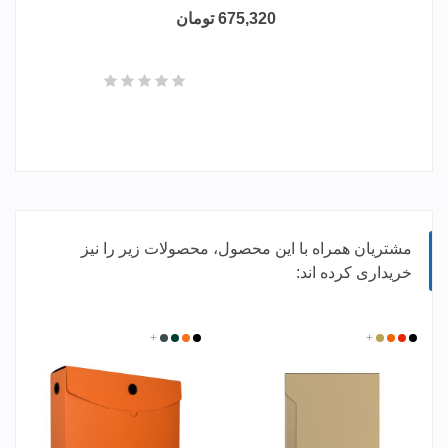
675,320 تومان
مشتریان همراه با این محصول، محصولات زیر را نیز
خریداری کرده اند:
مشکی
قرمز
+
کرم
نارنجی
زرد
مشکی
+
یشمی
طوسی
پرتقالی
تیره