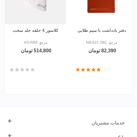
دفتر یادداشت با سیم طلایی
کلاسور 4 حلقه جلد سخت
مرجع: NB-621-2BC
مرجع: HS-RB4
82,390 تومان
514,800 تومان
خدمات مشتریان