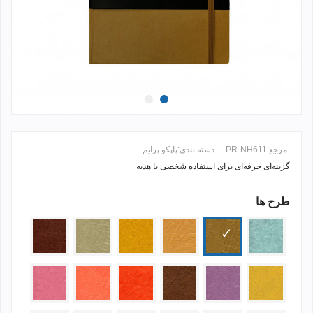
مرجع:
PR-NH611
دسته بندی:
پاپکو پرایم
گزینه‌ای حرفه‌ای برای استفاده شخصی یا هدیه
طرح ها
ادامه مطلب +
611360
611320
611315
611301
611031
611600
611501
611462
611460
611450
611401
611400