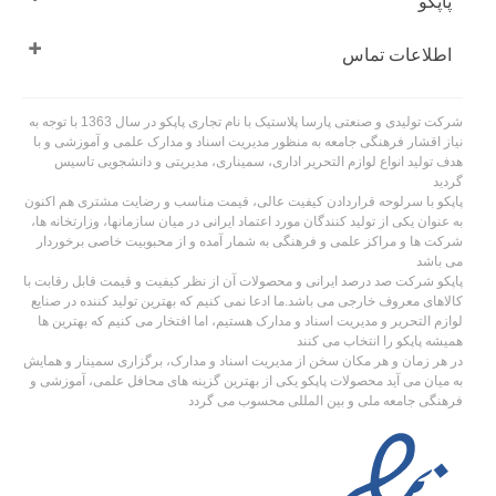
پاپکو
اطلاعات تماس
شرکت تولیدی و صنعتی پارسا پلاستیک با نام تجاری پاپکو در سال 1363 با توجه به
نیاز اقشار فرهنگی جامعه به منظور مدیریت اسناد و مدارک علمی و آموزشی و با
هدف تولید انواع لوازم التحریر اداری، سمیناری، مدیریتی و دانشجویی تاسیس
گردید
پاپکو با سرلوحه قراردادن کیفیت عالی، قیمت مناسب و رضایت مشتری هم اکنون
به عنوان یکی از تولید کنندگان مورد اعتماد ایرانی در میان سازمانها، وزارتخانه ها،
شرکت ها و مراکز علمی و فرهنگی به شمار آمده و از محبوبیت خاصی برخوردار
می باشد
پاپکو شرکت صد درصد ایرانی و محصولات آن از نظر کیفیت و قیمت قابل رقابت با
کالاهای معروف خارجی می باشد.ما ادعا نمی کنیم که بهترین تولید کننده در صنایع
لوازم التحریر و مدیریت اسناد و مدارک هستیم، اما افتخار می کنیم که بهترین ها
همیشه پاپکو را انتخاب می کنند
در هر زمان و هر مکان سخن از مدیریت اسناد و مدارک، برگزاری سمینار و همایش
به میان می آید محصولات پاپکو یکی از بهترین گزینه های محافل علمی، آموزشی و
فرهنگی جامعه ملی و بین المللی محسوب می گردد