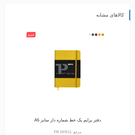
کالاهای مشابه
315
400
520
+
601
جدید
دفتر پرایم یک خط شماره دار سایز A5
مرجع: PR-NH511