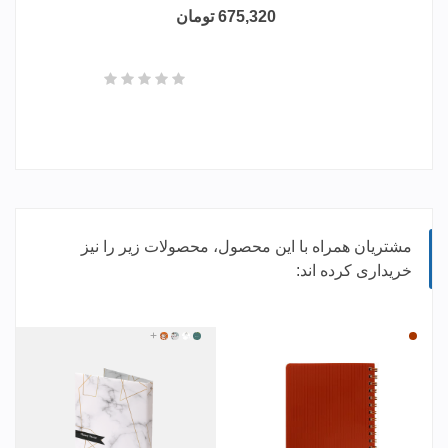
675,320 تومان
مشتریان همراه با این محصول، محصولات زیر را نیز
خریداری کرده اند:
مسی
RB41
RB44
+
RB47
RB43