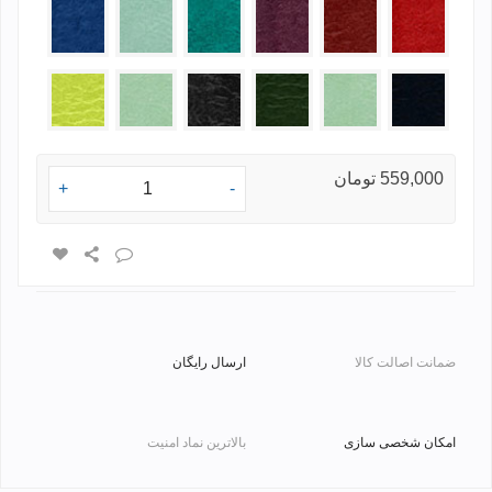
611630
611602
611601
611570
611560
611520
611701
611702
611900
611770
611700
611650
559,000 تومان
+
-
ضمانت اصالت کالا
ارسال رایگان
امکان شخصی سازی
بالاترین نماد امنیت