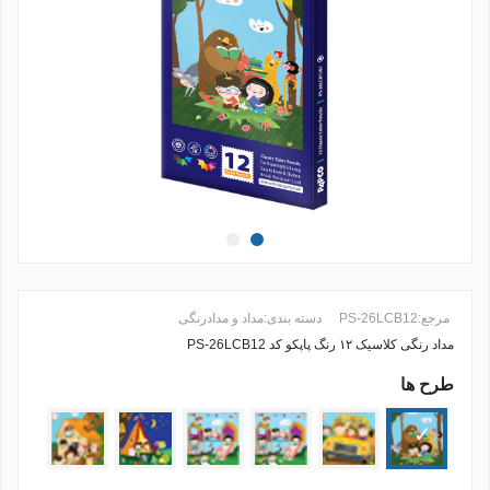
مرجع:
PS-26LCB12
دسته بندی:
مداد و مدادرنگی
مداد رنگی کلاسیک ۱۲ رنگ پاپکو کد PS-26LCB12
طرح ها
ادامه مطلب +
1206
1205
1204
1203
1202
1201