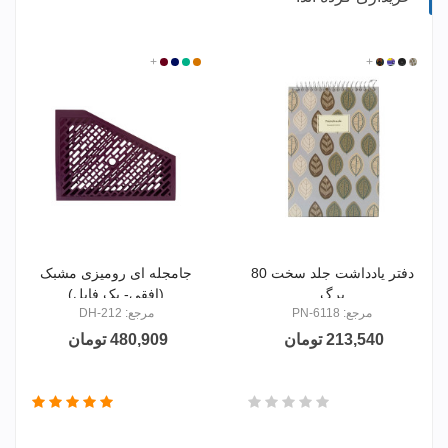
2688
+
3394
1436
2781
611816
611818
611817
+
611811
دفتر یادداشت جلد سخت 80
جامجله ای رومیزی مشبک
برگ
(افقی- یک فایل)
مرجع: PN-6118
مرجع: DH-212
213,540 تومان
480,909 تومان