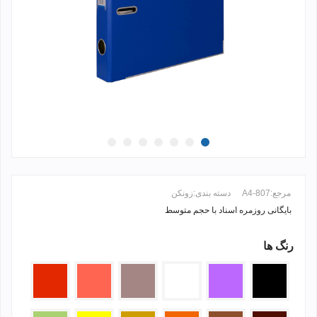
مرجع:
807-A4
دسته بندی:
زونکن
بایگانی روزمره اسناد با حجم متوسط
رنگ ها
ادامه مطلب +
مشکی
بنفش
سفید
گلبهی
قرمز
قرمز
روشن