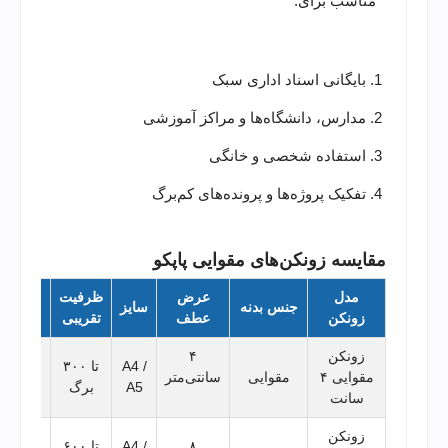
مناسب برای:
بایگانی اسناد اداری سبک
مدارس، دانشگاه‌ها و مراکز آموزشی
استفاده شخصی و خانگی
تفکیک پروژه‌ها و پرونده‌های کم‌برگ
مقایسه زونکن‌های مقوایی پاپکو
مدل
عرض
ظرفیت
جنس بدنه
سایز
کاربر
زونکن
عطف
تقریبی
زونکن
۴
A4 /
تا ۳۰۰
بایگان
مقوایی ۴
مقوایی
سانتی‌متر
A5
برگ
سبک
سانت
زونکن
۸
A4 /
تا ۶۰۰
بایگان