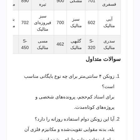
701
مشکی
900
890
فسفری
تیره
متالیک
سبز
آبی
سبز
بنفش
602
700
فیروزه‌ای
702
متالیک
متالیک
متالیک
متالیک
سدری
S-
گلبهی
مسی
S-
-
462
متالیک
320
متالیک
متالیک
450
سوالات متداول
زونکن ۴ سانتی‌متر برای چه نوع بایگانی مناسب
است؟
برای اسناد کم‌حجم، پرونده‌های شخصی و
پروژه‌های کوتاه‌مدت.
آیا این زونکن دوام استفاده روزانه را دارد؟
بله، بدنه مقوایی تقویت‌شده و مکانیزم فلزی آن
برای استفاده مداوم طراحی شده است.