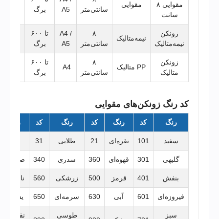
مقوایی ۸
مقوایی
سانتی‌متر
A5
برگ
نیمه‌سن
سانت
زونکن
۸
A4 /
تا ۶۰۰
بایگان
نیمه‌متالیک
نیمه‌متالیک
سانتی‌متر
A5
برگ
پرترد
زونکن
۸
تا ۶۰۰
بایگان
PP متالیک
A4
متالیک
سانتی‌متر
برگ
سنگی
کد رنگ زونکن‌های مقوایی
رنگ
کد
رنگ
کد
رنگ
کد
رنگ
سفید
101
نقره‌ای
21
طلایی
31
زرد
گلبهی
301
قهوه‌ای
360
سدری
340
صورتی
بنفش
401
قرمز
500
زرشکی
560
نارنجی
فیروزه‌ای
601
آبی
630
سرمه‌ای
650
یشمی
سبز
طوسی
نقره‌ای