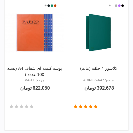
مشکی
بنفش
نقره
+
سفید
نوار
نوار
نوار
نوار
+
ای
سفید
زرد
سبز
مشکی
پرتقالی
کلاسور 4 حلقه (مات)
پوشه کیسه ای شفاف A4 (بسته
100 عددی)
مرجع: 647-4RINGS
مرجع: 11-A4
392,678 تومان
622,050 تومان