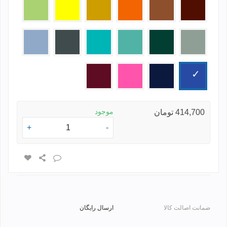
قهوه
قهوه
نارنجی
طلایی
زرد
فسفری
ای
ای
تیره
روشن
طوسی
یشمی
سبز
فیروزه
طوسی
آبی
روشن
روشن
ای
تیره
روشن
آبی
سرمه
صورتی
زرشکی
ای
موجود
414,700 تومان
+
-
ضمانت اصالت کالا
ارسال رایگان