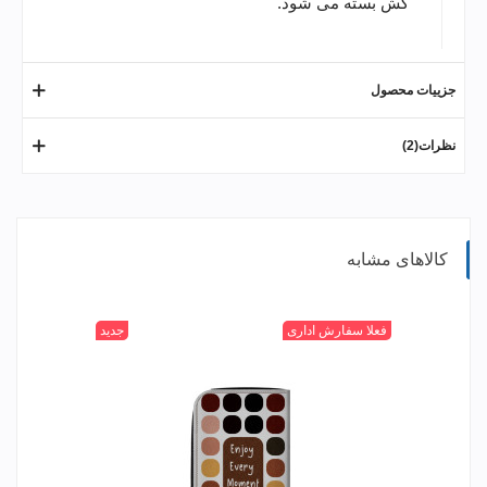
کش بسته می شود.
جزییات محصول
نظرات(2)
کالاهای مشابه
004
006
010
+
014
فعلا سفارش اداری
جدید