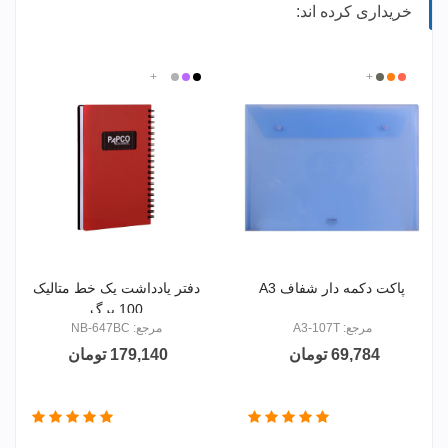
خریداری کرده اند:
بی
قرمز
+
نارنجی
دودی
مشکی
بنفش
نقره
+
سفید
رنگ
روشن
روشن
ای
پاکت دکمه دار شفاف A3
دفتر یادداشت یک خط متالیک
100 برگ
مرجع: A3-107T
مرجع: NB-647BC
69,784 تومان
179,140 تومان