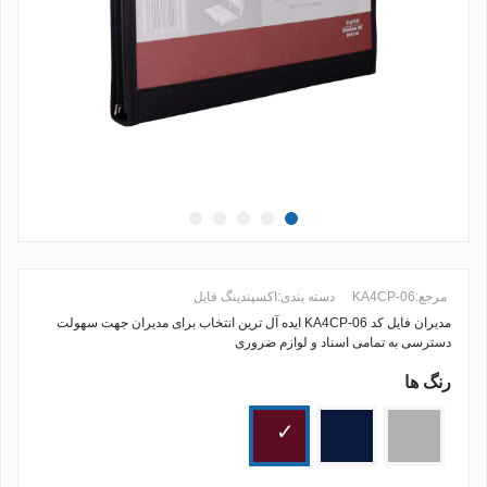
مرجع:
KA4CP-06
دسته بندی:
اکسپندینگ فایل
مدیران فایل کد KA4CP-06 ایده آل ترین انتخاب برای مدیران جهت سهولت
دسترسی به تمامی اسناد و لوازم ضروری
رنگ ها
ادامه مطلب +
نقره
سرمه
زرشکی
ای
ای