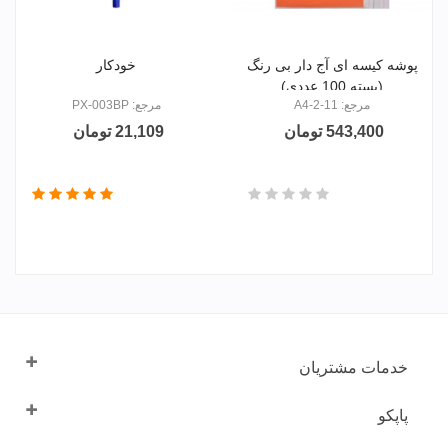
پوشه کیسه ای آج دار بی رنگ
خودکار
(بسته 100 عددی)
مرجع: 11-A4-2
مرجع: PX-003BP
543,400 تومان
21,109 تومان
خدمات مشتریان
پاپکو