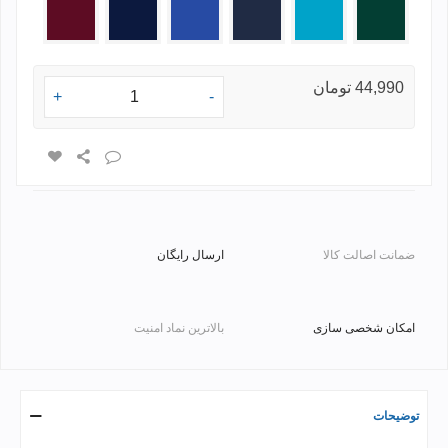
یشمی
فیروزه
بنفش
آبی
سرمه
زرشکی
ای
متوسط
ای
مات
44,990 تومان
+
-
ضمانت اصالت کالا
ارسال رایگان
امکان شخصی سازی
بالاترین نماد امنیت
توضیحات