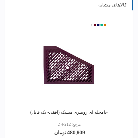
کالاهای مشابه
2688
+
3394
1436
2781
جامجله ای رومیزی مشبک (افقی- یک فایل)
مرجع: DH-212
480,909 تومان