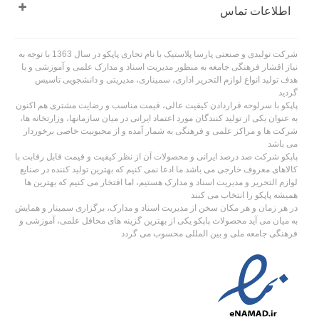
اطلاعات تماس
شرکت تولیدی و صنعتی پارسا پلاستیک با نام تجاری پاپکو در سال 1363 با توجه به
نیاز اقشار فرهنگی جامعه به منظور مدیریت اسناد و مدارک علمی و آموزشی و با
هدف تولید انواع لوازم التحریر اداری، سمیناری، مدیریتی و دانشجویی تاسیس
گردید
پاپکو با سرلوحه قراردادن کیفیت عالی، قیمت مناسب و رضایت مشتری هم اکنون
به عنوان یکی از تولید کنندگان مورد اعتماد ایرانی در میان سازمانها، وزارتخانه ها،
شرکت ها و مراکز علمی و فرهنگی به شمار آمده و از محبوبیت خاصی برخوردار
می باشد
پاپکو شرکت صد درصد ایرانی و محصولات آن از نظر کیفیت و قیمت قابل رقابت با
کالاهای معروف خارجی می باشد.ما ادعا نمی کنیم که بهترین تولید کننده در صنایع
لوازم التحریر و مدیریت اسناد و مدارک هستیم، اما افتخار می کنیم که بهترین ها
همیشه پاپکو را انتخاب می کنند
در هر زمان و هر مکان سخن از مدیریت اسناد و مدارک، برگزاری سمینار و همایش
به میان می آید محصولات پاپکو یکی از بهترین گزینه های محافل علمی، آموزشی و
فرهنگی جامعه ملی و بین المللی محسوب می گردد