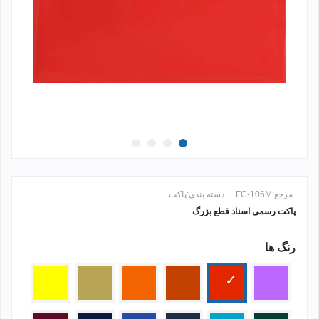
مرجع:
FC-106M
دسته بندی:
پاکت
پاکت رسمی اسناد قطع بزرگ
رنگ ها
ادامه مطلب +
بنفش
قرمز
نارنجی
نارنجی
کرم
زرد
مات
2