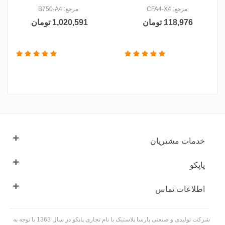
مرجع: CFA4-X4
مرجع: B750-A4
118,976 تومان
1,020,591 تومان
خدمات مشتریان
پاپکو
اطلاعات تماس
شرکت تولیدی و صنعتی پارسا پلاستیک با نام تجاری پاپکو در سال 1363 با توجه به