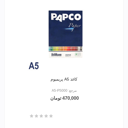
کاغذ A5 پریمیوم
مرجع: A5-P5000
470,000 تومان