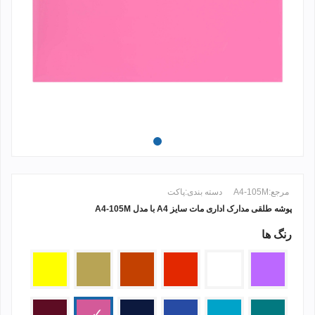
مرجع:
A4-105M
دسته بندی:
پاکت
پوشه طلقی مدارک اداری
مات سایز A4 با مدل A4-105M
رنگ ها
ادامه مطلب +
بنفش
سفید
قرمز
نارنجی
کرم
زرد
مات
2
سبز
فیروزه
آبی
سرمه
صورتی
زرشکی