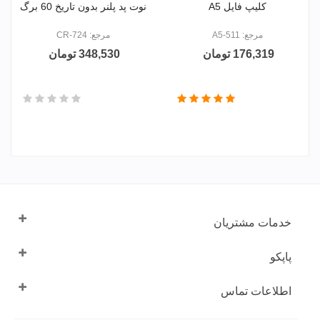
کلیپ فایل A5
نوت پد پلنر بدون تاریخ 60 برگ
مرجع: A5-511
مرجع: CR-724
176,319 تومان
348,530 تومان
خدمات مشتریان
پاپکو
اطلاعات تماس