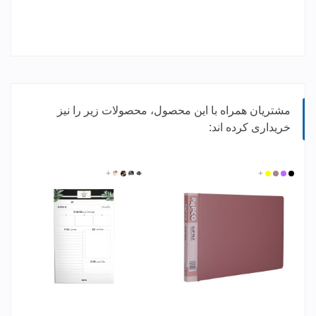
مشتریان همراه با این محصول، محصولات زیر را نیز
خریداری کرده اند:
مشکی
بنفش
زرد
گلبهی
+
72404
72405
+
72408
72411