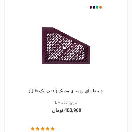
2688
+
3394
1436
2781
جامجله ای رومیزی مشبک (افقی- یک فایل)
مرجع: DH-212
480,909 تومان