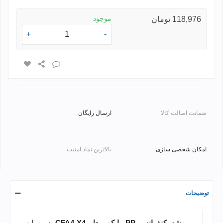
موجود
118,976 تومان
+
-
ضمانت اصالت کالا
ارسال رایگان
امکان شخصی سازی
بالاترین نماد امنیت
توضیحات
پوشه کنفرانس PP پاپکو مدل CFA4-X4
در سایز