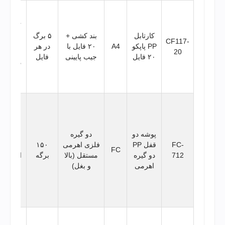
د
پنجره ر
جلد بر
کارتابل
بند کشی +
۵ برگ
CF117-
دیدن
PP پاپکو
A4
۲۰ فایل با
در هر
20
عناوی
۲۰ فایل
جیب پایینی
فایل
داخلی، 
کشی
ضدریز
امکان
آرشیو
هم‌زما
پوشه دو
دو گیره
اسناد
FC-
قفل PP
فلزی اهرمی
۱۵۰
عمودی 
FC
712
دو گیره
مستقل (بالا
برگه
افقی بد
اهرمی
و بغل)
پانچ، س
جیب
داخلی