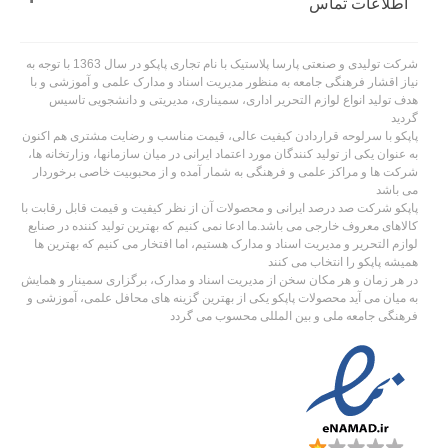
اطلاعات تماس
شرکت تولیدی و صنعتی پارسا پلاستیک با نام تجاری پاپکو در سال 1363 با توجه به
نیاز اقشار فرهنگی جامعه به منظور مدیریت اسناد و مدارک علمی و آموزشی و با
هدف تولید انواع لوازم التحریر اداری، سمیناری، مدیریتی و دانشجویی تاسیس
گردید
پاپکو با سرلوحه قراردادن کیفیت عالی، قیمت مناسب و رضایت مشتری هم اکنون
به عنوان یکی از تولید کنندگان مورد اعتماد ایرانی در میان سازمانها، وزارتخانه ها،
شرکت ها و مراکز علمی و فرهنگی به شمار آمده و از محبوبیت خاصی برخوردار
می باشد
پاپکو شرکت صد درصد ایرانی و محصولات آن از نظر کیفیت و قیمت قابل رقابت با
کالاهای معروف خارجی می باشد.ما ادعا نمی کنیم که بهترین تولید کننده در صنایع
لوازم التحریر و مدیریت اسناد و مدارک هستیم، اما افتخار می کنیم که بهترین ها
همیشه پاپکو را انتخاب می کنند
در هر زمان و هر مکان سخن از مدیریت اسناد و مدارک، برگزاری سمینار و همایش
به میان می آید محصولات پاپکو یکی از بهترین گزینه های محافل علمی، آموزشی و
فرهنگی جامعه ملی و بین المللی محسوب می گردد