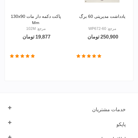
یادداشت مدیریتی 60 برگ
پاکت دکمه دار مات 130x90
Mm
مرجع: WP672-60
مرجع: 102M
250,900 تومان
19,877 تومان
خدمات مشتریان
پاپکو