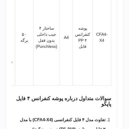
جیب مج
جهت
تفکیک
دقیق‌ت
موضوع
پوشه
ساختار ۴
بدنه ا
CFA4-
کنفرانس
جیب داخلی
۵۰
A4
پلاستی
X4
PP ۴
بدون قفل
برگه
بسیار
فایل
(Punchless)
ضخیم 
مستحک
دارای ج
اختصا
کارت
ویزیت
سوالات متداول درباره پوشه کنفرانس ۴ فایل
پاپکو
تفاوت مدل ۴ فایل کنفرانسی (CFA4-X4) با مدل