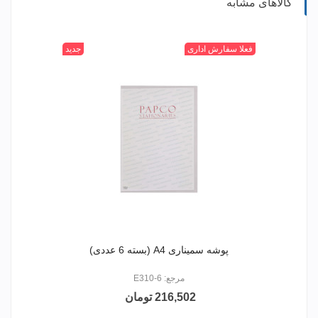
کالاهای مشابه
بی
فعلا سفارش اداری
جدید
رنگ
پوشه سمیناری A4 (بسته 6 عددی)
مرجع: E310-6
216,502 تومان