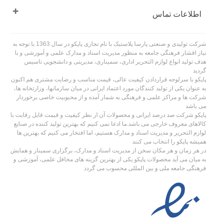
اطلاعات تماس
شرکت تولیدی و صنعتی پارسا پلاستیک با نام تجاری پاپکو در سال 1363 با توجه به
نیاز اقشار فرهنگی جامعه به منظور مدیریت اسناد و مدارک علمی و آموزشی و با
هدف تولید انواع لوازم التحریر اداری، سمیناری، مدیریتی و دانشجویی تاسیس
گردید
پاپکو با سرلوحه قراردادن کیفیت عالی، قیمت مناسب و رضایت مشتری هم اکنون
به عنوان یکی از تولید کنندگان مورد اعتماد ایرانی در میان سازمانها، وزارتخانه ها،
شرکت ها و مراکز علمی و فرهنگی به شمار آمده و از محبوبیت خاصی برخوردار
می باشد
پاپکو شرکت صد درصد ایرانی و محصولات آن از نظر کیفیت و قیمت قابل رقابت با
کالاهای معروف خارجی می باشد.ما ادعا نمی کنیم که بهترین تولید کننده در صنایع
لوازم التحریر و مدیریت اسناد و مدارک هستیم، اما افتخار می کنیم که بهترین ها
همیشه پاپکو را انتخاب می کنند
در هر زمان و هر مکان سخن از مدیریت اسناد و مدارک، برگزاری سمینار و همایش
به میان می آید محصولات پاپکو یکی از بهترین گزینه های محافل علمی، آموزشی و
فرهنگی جامعه ملی و بین المللی محسوب می گردد