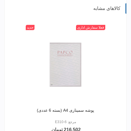
کالاهای مشابه
بی
فعلا سفارش اداری
جدید
رنگ
پوشه سمیناری A4 (بسته 6 عددی)
مرجع: E310-6
216,502 تومان