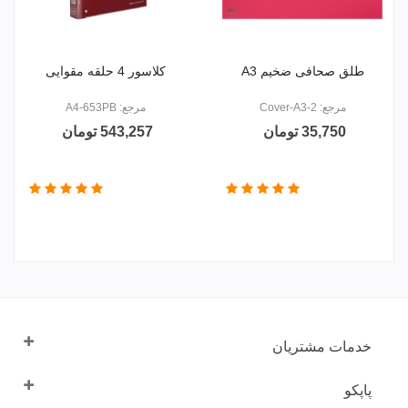
طلق صحافی ضخیم A3
کلاسور 4 حلقه مقوایی
مرجع: Cover-A3-2
مرجع: A4-653PB
35,750 تومان
543,257 تومان
خدمات مشتریان
پاپکو