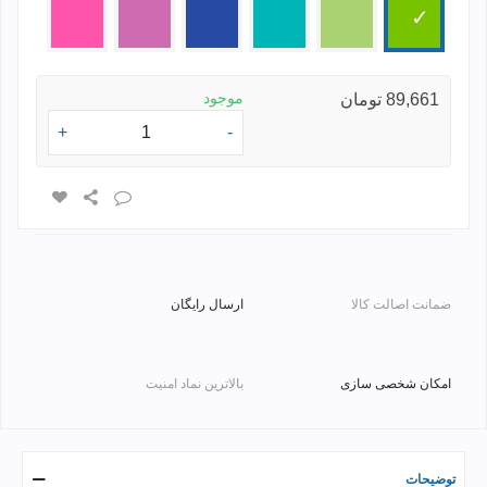
سبز
فسفری
فیروزه
آبی
سرخابی
صورتی
ای
موجود
89,661 تومان
+
-
ضمانت اصالت کالا
ارسال رایگان
امکان شخصی سازی
بالاترین نماد امنیت
توضیحات