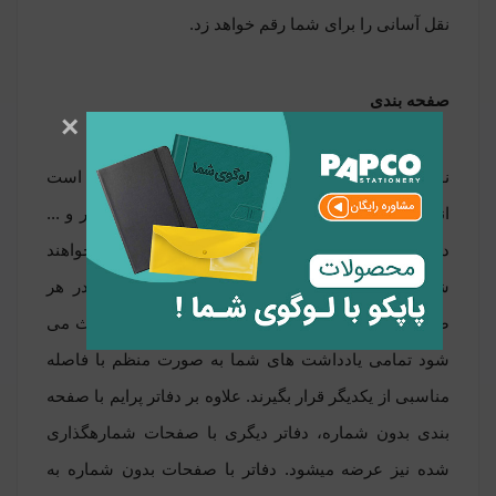
نقل آسانی را برای شما رقم خواهد زد
.
صفحه بندی
×
نوع خط کشی این دفتر یک خط می‏ باشد. لازم به ذکر است
انواع دیگری از جمله صفحه ‏بندی بدون خط، نقطه ‏دار و ...
در سبد این گروه محصولی هست که بعدا معرفی خواهند
شد.
فاصله بین خطوط خط کشی 7 میلی متر و در هر
صفحه 27 خط وجود دارد که این مدل خط کشی باعث می
‏شود تمامی یادداشت های شما به صورت منظم با فاصله
مناسبی از یکدیگر قرار بگیرند
.
علاوه بر دفاتر پرایم با صفحه
‏بندی بدون شماره، دفاتر دیگری با صفحات شماره‏گذاری
شده نیز عرضه می‏شود. دفاتر با صفحات بدون شماره به