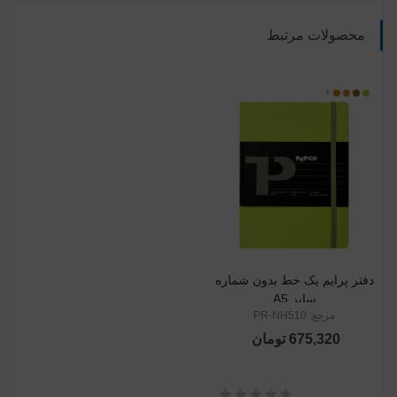
محصولات مرتبط
510301
315
+
510701
031
دفتر پرایم یک خط بدون شماره
سایز A5
مرجع: PR-NH510
675,320 تومان