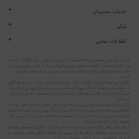
خدمات مشتریان
پاپکو
اطلاعات تماس
شرکت تولیدی و صنعتی پارسا پلاستیک با نام تجاری پاپکو در سال 1363 با توجه به
نیاز اقشار فرهنگی جامعه به منظور مدیریت اسناد و مدارک علمی و آموزشی و با
هدف تولید انواع لوازم التحریر اداری، سمیناری، مدیریتی و دانشجویی تاسیس
گردید
پاپکو با سرلوحه قراردادن کیفیت عالی، قیمت مناسب و رضایت مشتری هم اکنون
به عنوان یکی از تولید کنندگان مورد اعتماد ایرانی در میان سازمانها، وزارتخانه ها،
شرکت ها و مراکز علمی و فرهنگی به شمار آمده و از محبوبیت خاصی برخوردار
می باشد
پاپکو شرکت صد درصد ایرانی و محصولات آن از نظر کیفیت و قیمت قابل رقابت با
کالاهای معروف خارجی می باشد.ما ادعا نمی کنیم که بهترین تولید کننده در صنایع
لوازم التحریر و مدیریت اسناد و مدارک هستیم، اما افتخار می کنیم که بهترین ها
همیشه پاپکو را انتخاب می کنند
در هر زمان و هر مکان سخن از مدیریت اسناد و مدارک، برگزاری سمینار و همایش
به میان می آید محصولات پاپکو یکی از بهترین گزینه های محافل علمی، آموزشی و
فرهنگی جامعه ملی و بین المللی محسوب می گردد