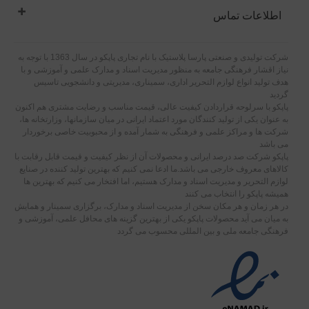
اطلاعات تماس
شرکت تولیدی و صنعتی پارسا پلاستیک با نام تجاری پاپکو در سال 1363 با توجه به
نیاز اقشار فرهنگی جامعه به منظور مدیریت اسناد و مدارک علمی و آموزشی و با
هدف تولید انواع لوازم التحریر اداری، سمیناری، مدیریتی و دانشجویی تاسیس
گردید
پاپکو با سرلوحه قراردادن کیفیت عالی، قیمت مناسب و رضایت مشتری هم اکنون
به عنوان یکی از تولید کنندگان مورد اعتماد ایرانی در میان سازمانها، وزارتخانه ها،
شرکت ها و مراکز علمی و فرهنگی به شمار آمده و از محبوبیت خاصی برخوردار
می باشد
پاپکو شرکت صد درصد ایرانی و محصولات آن از نظر کیفیت و قیمت قابل رقابت با
کالاهای معروف خارجی می باشد.ما ادعا نمی کنیم که بهترین تولید کننده در صنایع
لوازم التحریر و مدیریت اسناد و مدارک هستیم، اما افتخار می کنیم که بهترین ها
همیشه پاپکو را انتخاب می کنند
در هر زمان و هر مکان سخن از مدیریت اسناد و مدارک، برگزاری سمینار و همایش
به میان می آید محصولات پاپکو یکی از بهترین گزینه های محافل علمی، آموزشی و
فرهنگی جامعه ملی و بین المللی محسوب می گردد