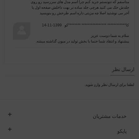
متاسفم که نتونستم جرید کنم چرا اسم مدل های سررسید رو روی
جلدش حک می کنید هرچی جلد ساده تر بهت داخلش صفحه اول یا
آخر می نوشتید اصلا چه مزیتی داره اسم طرحش رو بنویسید
کا************ **************** ********کو
1399-11-14
سلام به شما دوست عزیز
پیشنهاد و انتقاد شما حتما با بخش تولید در میون گذاشته میشه.
ارسال نظر
لطفا برای ارسال نظر
وارد
شوید.
خدمات مشتریان
پاپکو