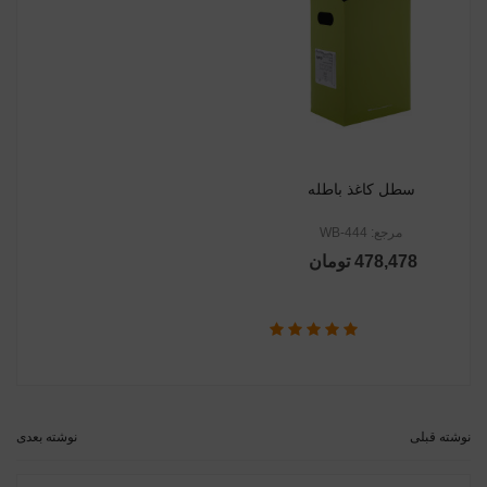
سطل کاغذ باطله
مرجع: WB-444
478,478 تومان
نوشته قبلی
نوشته بعدی