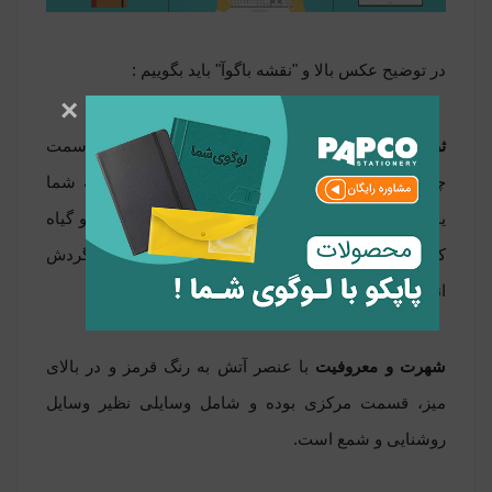
در توضیح عکس بالا و "نقشه باگوآ" باید بگوییم :
×
ثروت و موفقیت
به رنگ بنفش و در بالای میز، گوشه سمت
چپ بوده و شامل هر وسیله ایست که ثروت را به شما
یادآوری می‌کند. مثل وسایل تزئینی ارزشمند ‌و یا گل و گیاه
که رنگ سبز آن موجب تقویت خلاقیت، ایده پردازی و گردش
انرژی مثبت می شود.
شهرت و معروفیت
با عنصر آتش به رنگ قرمز و در بالای
میز، قسمت مرکزی بوده و شامل وسایلی نظیر وسایل
روشنایی و شمع است.