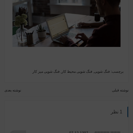
برچسب:
فنگ شویی
,
فنگ شویی محیط کار
,
فنگ شویی میز کار
نوشته قبلی
نوشته بعدی
1 نظر
سا****** **********نی
1397-12-07