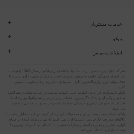
خدمات مشتریان
پاپکو
اطلاعات تماس
شرکت تولیدی و صنعتی پارسا پلاستیک با نام تجاری پاپکو در سال 1363 با توجه به
نیاز اقشار فرهنگی جامعه به منظور مدیریت اسناد و مدارک علمی و آموزشی و با
هدف تولید انواع لوازم التحریر اداری، سمیناری، مدیریتی و دانشجویی تاسیس
گردید
پاپکو با سرلوحه قراردادن کیفیت عالی، قیمت مناسب و رضایت مشتری هم اکنون
به عنوان یکی از تولید کنندگان مورد اعتماد ایرانی در میان سازمانها، وزارتخانه ها،
شرکت ها و مراکز علمی و فرهنگی به شمار آمده و از محبوبیت خاصی برخوردار
می باشد
پاپکو شرکت صد درصد ایرانی و محصولات آن از نظر کیفیت و قیمت قابل رقابت با
کالاهای معروف خارجی می باشد.ما ادعا نمی کنیم که بهترین تولید کننده در صنایع
لوازم التحریر و مدیریت اسناد و مدارک هستیم، اما افتخار می کنیم که بهترین ها
همیشه پاپکو را انتخاب می کنند