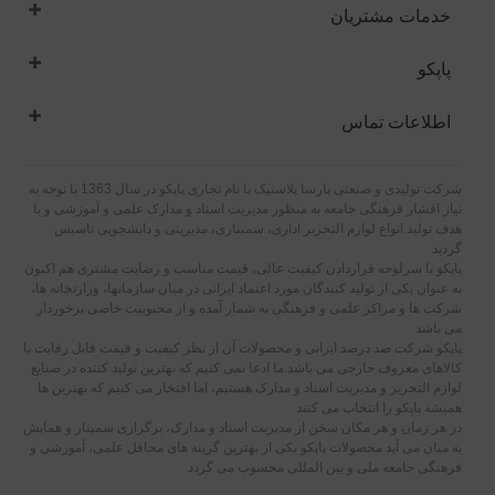
خدمات مشتریان
پاپکو
اطلاعات تماس
شرکت تولیدی و صنعتی پارسا پلاستیک با نام تجاری پاپکو در سال 1363 با توجه به
نیاز اقشار فرهنگی جامعه به منظور مدیریت اسناد و مدارک علمی و آموزشی و با
هدف تولید انواع لوازم التحریر اداری، سمیناری، مدیریتی و دانشجویی تاسیس
گردید
پاپکو با سرلوحه قراردادن کیفیت عالی، قیمت مناسب و رضایت مشتری هم اکنون
به عنوان یکی از تولید کنندگان مورد اعتماد ایرانی در میان سازمانها، وزارتخانه ها،
شرکت ها و مراکز علمی و فرهنگی به شمار آمده و از محبوبیت خاصی برخوردار
می باشد
پاپکو شرکت صد درصد ایرانی و محصولات آن از نظر کیفیت و قیمت قابل رقابت با
کالاهای معروف خارجی می باشد.ما ادعا نمی کنیم که بهترین تولید کننده در صنایع
لوازم التحریر و مدیریت اسناد و مدارک هستیم، اما افتخار می کنیم که بهترین ها
همیشه پاپکو را انتخاب می کنند
در هر زمان و هر مکان سخن از مدیریت اسناد و مدارک، برگزاری سمینار و همایش
به میان می آید محصولات پاپکو یکی از بهترین گزینه های محافل علمی، آموزشی و
فرهنگی جامعه ملی و بین المللی محسوب می گردد