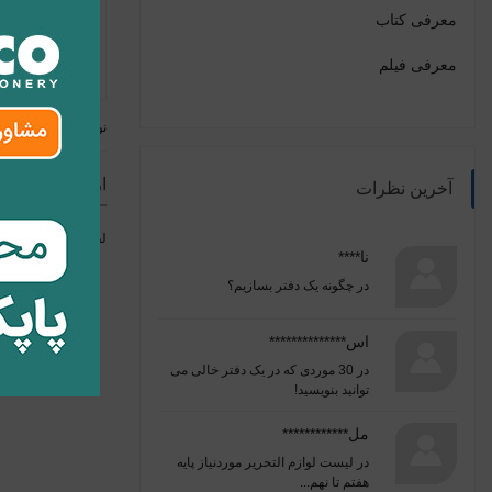
مشکلات دنیا
معرفی کتاب
معرفی فیلم
نوشته قبلی
ارسال نظر
آخرین نظرات
لطفا برای ارسال ن
نا****
در
چگونه یک دفتر بسازیم؟
اس**************
در
30 موردی که در یک دفتر خالی می
توانید بنویسید!
مل************
در
لیست لوازم التحریر موردنیاز پایه
هفتم تا نهم...