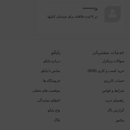
فا********
در
4 ایده خلاقانه برای چیدمان کتابها
خدمات مشتریان
پاپکو
سوالات پرتکرار
درباره پاپکو
خرید کسب و کاری (B2B)
تماس با پاپکو
حساب کاربری
فروشگاه ها
شرایط و قوانین
موقعیت های شغلی
راهنمای خرید
اعطای نمایندگی
گزارش باگ
واچ پاپکو
پیکتور
بلاگ