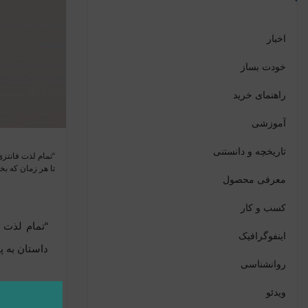
اخبار
خودت بساز
راهنمای خرید
آموزشی
تاریخچه و دانستنی
“تمام لذت فانتزی
تا هر زمان که بخ
معرفی محصول
کسب و کار
“تمام لذت ف
اینفوگرافیک
داستان به‌ 
روانشناسی
ویدئو
رینبو راول 