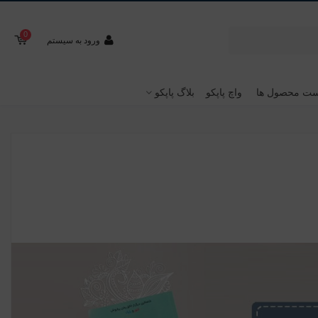
0
ورود به سیستم
ت محصول ها
واچ پاپکو
بلاگ پاپکو