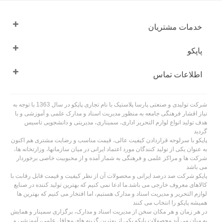
برای نگهداری و حفظ عکس ها از آن محروم می شویم. بی شک ورق زدن عکس های
قدیمی و یادآوری خاطرات گذشته حس و حالی عجیب و تجربه ای شگفت انگیز را
برایتان رقم می زند که قابل وصف نیست.
خدمات مشتریان
پاپکو با تولید آلبوم عکس های طرح دار و فانتزی این امکان را فراهم آورده تا تعدادی از
عکس های چاپی محبوبتان را در یک مجموعه جمع آوری کرده و به خوبی از آن محافظت
پاپکو
نمایید. جلد این آلبوم ها از جنس پلاستیک با طرح های متنوع سه بعدی بوده و این موضوع
خود دلیلی است که سلیقه گروه های مختلف سنی را تامین می کند. همچنین کیفیت
اطلاعات تماس
بالای مواد اولیه به کار رفته در تولید این محصولات، یکی دیگر از مزیت های این آلبوم
است که آن را از سایر نمونه های مشابه متمایز می کند.
شرکت تولیدی و صنعتی پارسا پلاستیک با نام تجاری پاپکو در سال 1363 با توجه به
نیاز اقشار فرهنگی جامعه به منظور مدیریت اسناد و مدارک علمی و آموزشی و با
هدف تولید انواع لوازم التحریر اداری، سمیناری، مدیریتی و دانشجویی تاسیس
گردید
پاپکو با سرلوحه قراردادن کیفیت عالی، قیمت مناسب و رضایت مشتری هم اکنون
به عنوان یکی از تولید کنندگان مورد اعتماد ایرانی در میان سازمانها، وزارتخانه ها،
شرکت ها و مراکز علمی و فرهنگی به شمار آمده و از محبوبیت خاصی برخوردار
می باشد
پاپکو شرکت صد درصد ایرانی و محصولات آن از نظر کیفیت و قیمت قابل رقابت با
کالاهای معروف خارجی می باشد.ما ادعا نمی کنیم که بهترین تولید کننده در صنایع
لوازم التحریر و مدیریت اسناد و مدارک هستیم، اما افتخار می کنیم که بهترین ها
همیشه پاپکو را انتخاب می کنند
در هر زمان و هر مکان سخن از مدیریت اسناد و مدارک، برگزاری سمینار و همایش
به میان می آید محصولات پاپکو یکی از بهترین گزینه های محافل علمی، آموزشی و