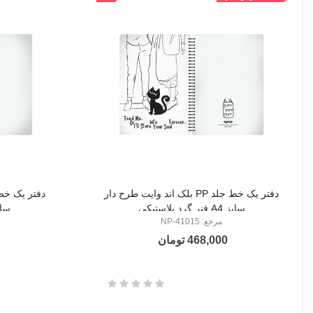
مشکی
مشکی
دفتر یک خط جلد PP بلک اند وایت طرح دار
سایز A4 فنر گرد پلاستیکی
سایزB5 فنرگر
مرجع: NP-41015
468,000 تومان