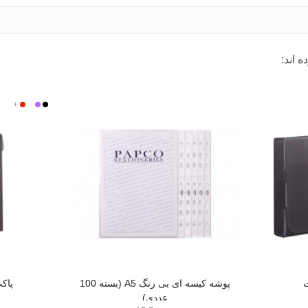
 اند:
مشکی
بی
بنفش
+
قرمز
رنگ
ت
پوشه کیسه ای بی رنگ A5 (بسته 100
پاکت
عددی)