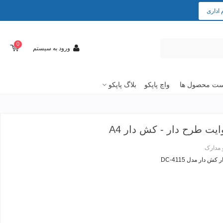
 اداری
0
ورود به سیستم
ت محصول ها
واچ پاپکو
بلاگ پاپکو
 مدارک
 دار مدل DC-4115