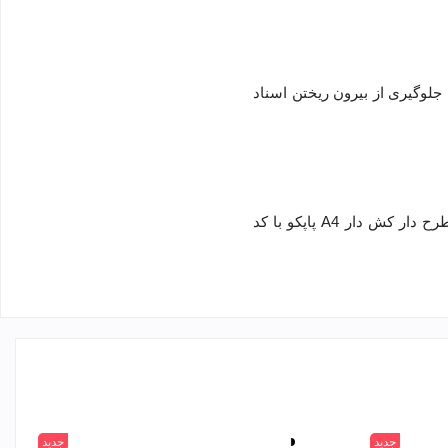
 جلوگیری از بیرون ریختن اسناد
اگر از عاشقان گربه هستید، برای بخشیدن ظاهری جذاب و بامزه به مدارک خود و تجربه یک بایگانی امن، کیف مدارک PP بلک اند وایت طرح دار کش دار A4 پاپکو با کد
جدید
سفید
جدید