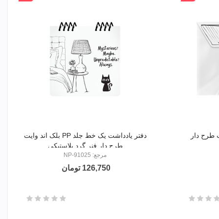
مشکی
دفتر یادداشت یک خط جلد PP بلک اند وایت
طرح دار فنر گرد پلاستیکی
مرجع: NP-91025
126,750 تومان