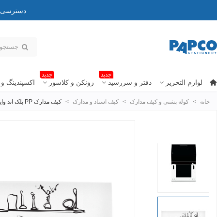
دسترسی به
جدید
جدید
لوازم التحریر
دفتر و سررسید
زونکن و کلاسور
اکسپندینگ و 
خانه
>
کوله پشتی و کیف مدارک
>
کیف اسناد و مدارک
>
کیف مدارک PP بلک اند وایت طرح دار - کش دار A4