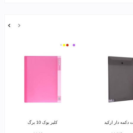
بی
بنفش
قرمز
زرد
+
رنگ
 دکمه دار ارکید
کلیر بوک 10 برگ