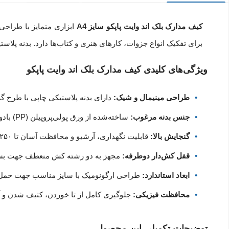
کیف مدارک بلک اند وایت پاپکو سایز A4
برای تفکیک انواع جزوات، کارهای هنری و کتاب‌ها دارد. بدنه پل
ویژگی‌های کلیدی کیف مدارک بلک اند وایت پاپکو
طراحی مینیمال و شیک:
دارای بدنه پلاستیکی چاپی با طرح 
جنس بدنه مرغوب:
ساخته‌شده از ورق پولی‌پروپیلن (PP) بادوام و مقاوم در برابر نفوذ رطوبت.
گنجایش بالا:
قابلیت نگهداری، آرشیو و محافظت آسان تا ۲۵۰ برگ کاغذ سایز A4.
قفل کش‌دار دوطرفه:
مجهز به دو رشته کش منعطف جهت بست
ابعاد استاندارد:
طراحی ارگونومیک با سایز مناسب جهت حمل ر
محافظت فیزیکی:
جلوگیرى کامل از تا خوردن، کثیف شدن و آ
توضیحات تکمیلی این محصول