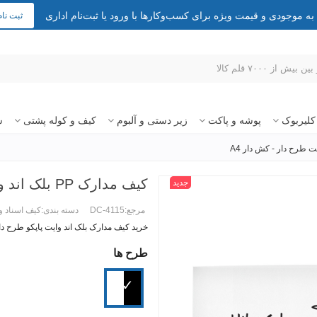
 موجودی و قیمت ویژه برای کسب‌وکارها با ورود یا ثبت‌نام اداری
ثبت نام
کلیربوک
پوشه و پاکت
زیر دستی و آلبوم
کیف و کوله پشتی
س
کیف مدارک PP بلک اند وایت طرح دار - کش دار A4
جدید
مرجع:
DC-4115
دسته بندی:
کیف اسناد و
خرید کیف مدارک بلک اند وایت پاپکو طرح دار کش
طرح ها
ادامه مطلب +
سفید
مشکی