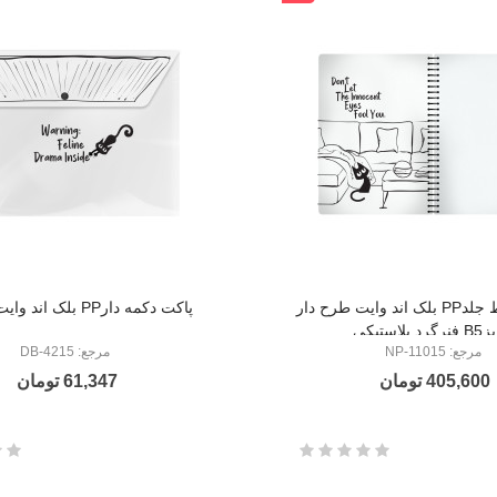
مشکی
دفتر یک خط جلدPP بلک اند وایت طرح دار
پاکت دکمه دارPP بلک اند وایت طرح دار
د پلاستیکی
مرجع: NP-11015
مرجع: DB-4215
405,600 تومان
61,347 تومان