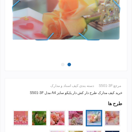
مرجع:
S501-3F
دسته بندی:
کیف اسناد و مدارک
خرید کیف مدارک طرح دار کش دار پاپکو سایز A4 مدل S501-3F
طرح ها
ادامه مطلب +
12-
12-
fl-
1207-
1207-
08-
51
18
02
16
17
7