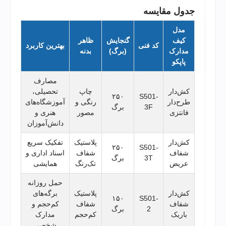
جدول مقایسه
مدل
کیف
گنجایش
ظاهر
کد فنی
بهترین کاربرد
مدارک
(برگ)
بدنه
پاپکو
مصارف
کش‌دار
چاپ
تحصیلی،
۲۵۰
S501-
طرح‌دار
رنگی و
آموزشگاه‌های
3F
برگ
فانتزی
مصور
هنری و
دانش‌آموزان
کش‌دار
پلاستیک
تفکیک سریع
۲۵۰
S501-
شفاف
شفاف
اسناد اداری و
3T
برگ
عریض
تک‌رنگ
همایشی
حمل روزانه
کش‌دار
پلاستیک
برگه‌های
۱۵۰
S501-
شفاف
شفاف
کم‌حجم و
2
برگ
باریک
کم‌حجم
مدارک
شخصی