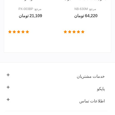
مرجع: NB-630M
مرجع: PX-003BP
64,220 تومان
21,109 تومان
خدمات مشتریان
پاپکو
اطلاعات تماس