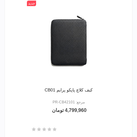
جدید
کیف کلاچ پاپکو پرایم CB01
مرجع: PR-CB42101
4,799,960 تومان