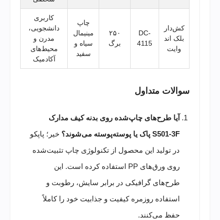
کاربری
چاپ
کش‌دار
دانشجویی،
DC-
۲۵۰
مینیمال
بلک اند
مدرن و
4115
برگ
سیاه و
وایت
محیط‌های
سفید
آکادمیک
سوالات متداول
آیا طرح‌های چاپ‌شده روی بدنه کیف مدارک
S501-3F پاک یا پوسته‌پوسته می‌شوند؟
خیر؛ پاپکو
در تولید این محصول از تکنولوژی چاپ تثبیت‌شده
روی ورق‌های PP استفاده کرده است. این
طرح‌های گرافیکی در برابر سایش، رطوبت و
استفاده روزمره کیفیت و جذابیت خود را کاملاً
حفظ می‌کنند.