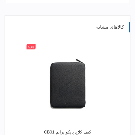
کالاهای مشابه
جدید
کیف کلاچ پاپکو پرایم CB01