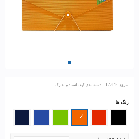
مرجع:
LA4-16
دسته بندی:
کیف اسناد و مدارک
رنگ ها
ادامه مطلب +
مشکی
قرمز
نارنجی
سبز
آبی
سرمه
ای