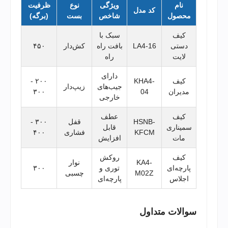
نام
ویژگی
نوع
ظرفیت
کد مدل
محصول
شاخص
بست
(برگه)
کیف
سبک با
دستی
LA4-16
بافت راه
کش‌دار
۴۵۰
لایت
راه
دارای
کیف
KHA4-
۲۰۰ -
جیب‌های
زیپ‌دار
مدیران
04
۳۰۰
خارجی
کیف
عطف
HSNB-
قفل
۳۰۰ -
سمیناری
قابل
KFCM
فشاری
۴۰۰
مات
افزایش
کیف
روکش
KA4-
نوار
پارچه‌ای
توری و
۳۰۰
M02Z
چسبی
اجلاس
پارچه‌ای
سوالات متداول