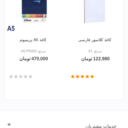
کاغذ کلاسور فارسی
کاغذ A5 پریمیوم
مرجع: X1
مرجع: A5-P5000
122,980 تومان
470,000 تومان
خدمات مشتریان