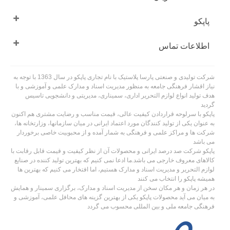
پاپکو
اطلاعات تماس
شرکت تولیدی و صنعتی پارسا پلاستیک با نام تجاری پاپکو در سال 1363 با توجه به
نیاز اقشار فرهنگی جامعه به منظور مدیریت اسناد و مدارک علمی و آموزشی و با
هدف تولید انواع لوازم التحریر اداری، سمیناری، مدیریتی و دانشجویی تاسیس
گردید
پاپکو با سرلوحه قراردادن کیفیت عالی، قیمت مناسب و رضایت مشتری هم اکنون
به عنوان یکی از تولید کنندگان مورد اعتماد ایرانی در میان سازمانها، وزارتخانه ها،
شرکت ها و مراکز علمی و فرهنگی به شمار آمده و از محبوبیت خاصی برخوردار
می باشد
پاپکو شرکت صد درصد ایرانی و محصولات آن از نظر کیفیت و قیمت قابل رقابت با
کالاهای معروف خارجی می باشد.ما ادعا نمی کنیم که بهترین تولید کننده در صنایع
لوازم التحریر و مدیریت اسناد و مدارک هستیم، اما افتخار می کنیم که بهترین ها
همیشه پاپکو را انتخاب می کنند
در هر زمان و هر مکان سخن از مدیریت اسناد و مدارک، برگزاری سمینار و همایش
به میان می آید محصولات پاپکو یکی از بهترین گزینه های محافل علمی، آموزشی و
فرهنگی جامعه ملی و بین المللی محسوب می گردد