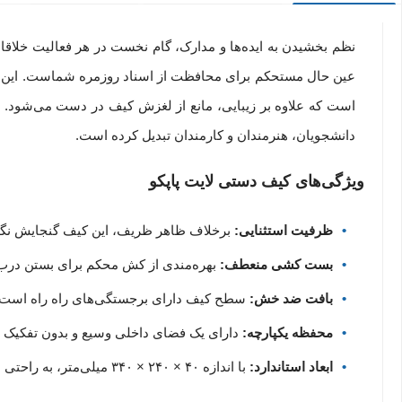
نظم بخشیدن به ایده‌ها و مدارک، گام نخست در هر فعالیت خلاقا
است که علاوه بر زیبایی، مانع از لغزش کیف در دست می‌شود. 
دانشجویان، هنرمندان و کارمندان تبدیل کرده است.
ویژگی‌های کیف دستی لایت پاپکو
ظرفیت استثنایی:
برخلاف ظاهر ظریف، این کیف گنجایش نگهداری تا ۴۵۰ برگه کاغذ را دارد که برای حمل جزوات پرحجم و کتاب
بست کشی منعطف:
بهره‌مندی از کش محکم برای بستن درب ک
بافت ضد خش:
سطح کیف دارای برجستگی‌های راه راه است ک
محفظه یکپارچه:
دارای یک فضای داخلی وسیع و بدون تفکیک برای
ابعاد استاندارد:
با اندازه ۴۰ × ۲۴۰ × ۳۴۰ میلی‌متر، به راحتی در کوله‌پشتی یا کیف‌های بزرگ جای می‌گیرد.