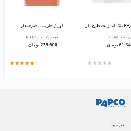
ار
اوراق فارسی دفترجیبدار
رجع: DB-4215
مرجع: NB-606-SHFA
61,3 تومان
236,600 تومان
خبرنامه