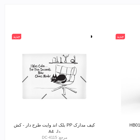
جدید
سفید
جدید
مشکی
کیف مدارک PP بلک اند وایت طرح دار - کش
دار A4
مرجع: DC-4115