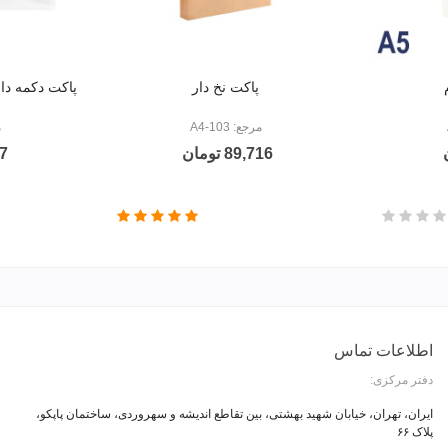
پاکت نخ دار
پاکت دکمه دارPP بلک اند وایت طرح د
مرجع: 103-A4
م
89,716 تومان
47
اطلاعات تماس
دفتر مرکزی:
ایران، تهران، خیابان شهید بهشتی، بین تقاطع اندیشه و سهروردی، ساختمان پاپکو،
پلاک ۶۶