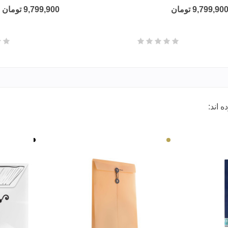
9,799,90 تومان
9,799,900 تومان
 اند:
کرم
سفید
مشکی