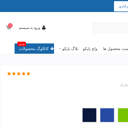
 اداری
0
ورود به سیستم
جدید
ت محصول ها
واچ پاپکو
بلاگ پاپکو
کاتالوگ محصولات
مدارک
ز
آبی
سرمه
ای