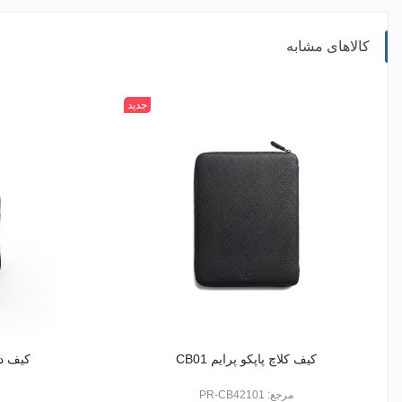
کالاهای مشابه
جدید
کیف کلاچ پاپکو پرایم CB01
کیف دست
مرجع: PR-CB42101