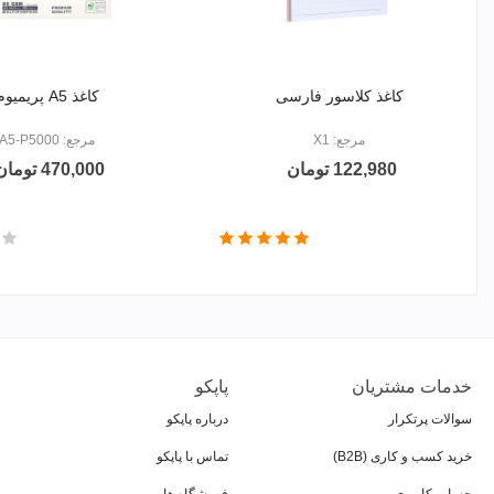
کاغذ کلاسور فارسی
کاغذ A5 پریمیوم
مرجع: X1
مرجع: A5-P5000
122,980 تومان
470,000 تومان
خدمات مشتریان
پاپکو
سوالات پرتکرار
درباره پاپکو
خرید کسب و کاری (B2B)
تماس با پاپکو
حساب کاربری
فروشگاه ها