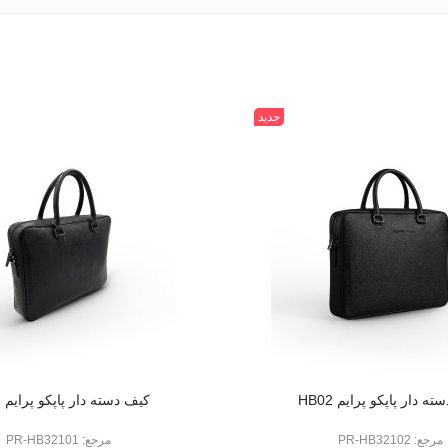
جدید
ه دار پاپکو پرایم HB02
کیف دسته دار پاپکو پرایم HB01
مرجع: PR-HB32102
مرجع: PR-HB32101