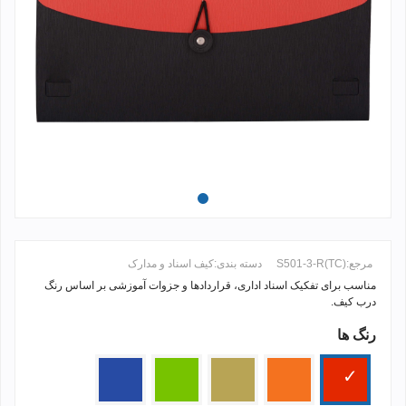
مرجع:
S501-3-R(TC)
دسته بندی:
کیف اسناد و مدارک
مناسب برای تفکیک اسناد اداری، قراردادها و جزوات آموزشی بر اساس رنگ
درب کیف.
رنگ ها
ادامه مطلب +
قرمز
زرد
کرم
سبز
آبی
پرتقالی