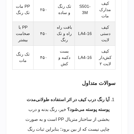
کیف
S501-
تک رنگ
PP مات
مدارک
۲۵۰
3M
و ساده
تک رنگ
مات
کیف
بافت راه
PP با
دستی
LA4-16
راه و تک
۴۵۰
ضخامت
لایت
رنگ
بیشتر
کیف
بست
تک رنگ
کش‌دار
LA4-16
دکمه و
۴۵۰
مات
لایت ۲
کش
سوالات متداول
آیا رنگ درب کیف در اثر استفاده طولانی‌مدت
پوسته پوسته می‌شود؟
خیر، رنگ بدنه و درب
بخشی از ساختار متریال PP است و به صورت
چاپی نیست که از بین برود؛ بنابراین ثبات رنگ