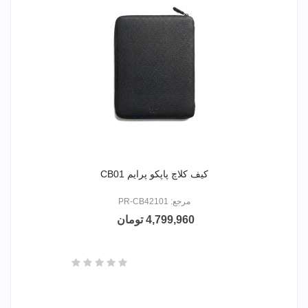
کیف کلاچ پاپکو پرایم CB01
مرجع: PR-CB42101
4,799,960 تومان