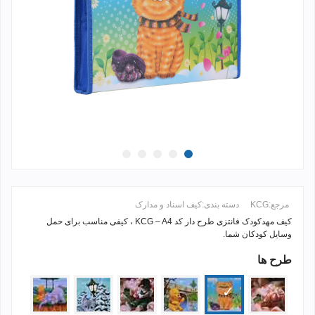
مرجع:
KCG
دسته بندی:
کیف اسناد و مدارک
کیف مهدکودک فانتزی طرح دار کد
KCG – A4
، کیفی مناسب برای حمل
وسایل کودکان شما.
طرح ها
ادامه مطلب +
ph-
cat-
1216-
PH-
cat-
1216-
bear-
18
36
BEAR-
16
35
2
3