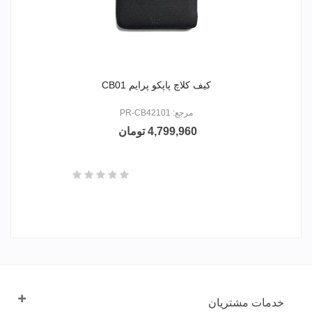
کیف کلاچ پاپکو پرایم CB01
مرجع: PR-CB42101
4,799,960 تومان
خدمات مشتریان