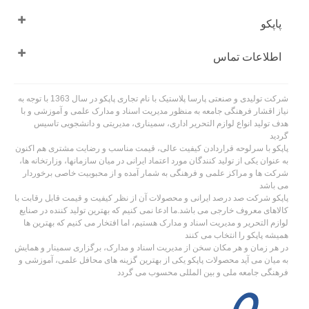
پاپکو
اطلاعات تماس
شرکت تولیدی و صنعتی پارسا پلاستیک با نام تجاری پاپکو در سال 1363 با توجه به
نیاز اقشار فرهنگی جامعه به منظور مدیریت اسناد و مدارک علمی و آموزشی و با
هدف تولید انواع لوازم التحریر اداری، سمیناری، مدیریتی و دانشجویی تاسیس
گردید
پاپکو با سرلوحه قراردادن کیفیت عالی، قیمت مناسب و رضایت مشتری هم اکنون
به عنوان یکی از تولید کنندگان مورد اعتماد ایرانی در میان سازمانها، وزارتخانه ها،
شرکت ها و مراکز علمی و فرهنگی به شمار آمده و از محبوبیت خاصی برخوردار
می باشد
پاپکو شرکت صد درصد ایرانی و محصولات آن از نظر کیفیت و قیمت قابل رقابت با
کالاهای معروف خارجی می باشد.ما ادعا نمی کنیم که بهترین تولید کننده در صنایع
لوازم التحریر و مدیریت اسناد و مدارک هستیم، اما افتخار می کنیم که بهترین ها
همیشه پاپکو را انتخاب می کنند
در هر زمان و هر مکان سخن از مدیریت اسناد و مدارک، برگزاری سمینار و همایش
به میان می آید محصولات پاپکو یکی از بهترین گزینه های محافل علمی، آموزشی و
فرهنگی جامعه ملی و بین المللی محسوب می گردد