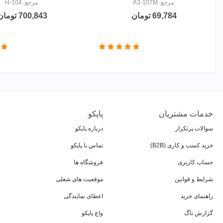
مرجع: A3-107M
مرجع: H-104
69,784 تومان
700,843 تومان
خدمات مشتریان
پاپکو
سوالات پرتکرار
درباره پاپکو
خرید کسب و کاری (B2B)
تماس با پاپکو
حساب کاربری
فروشگاه ها
شرایط و قوانین
موقعیت های شغلی
راهنمای خرید
اعطای نمایندگی
گزارش باگ
واچ پاپکو