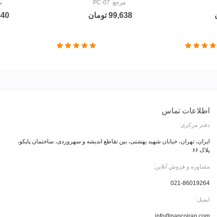
مرجع: PC-07
مر
99,638 تومان
1,440
اطلاعات تماس
دفتر مرکزی:
ایران، تهران، خیابان شهید بهشتی، بین تقاطع اندیشه و سهروردی، ساختمان پاپکو،
پلاک ۶۶
مشاوره و فروش آنلاین:
021-86019264
ایمیل:
info@papcoiran.com