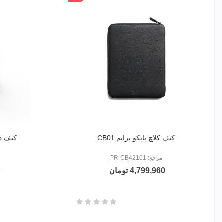
کیف کلاچ پاپکو پرایم CB01
کیف دست
مرجع: PR-CB42101
4,799,960 تومان
0