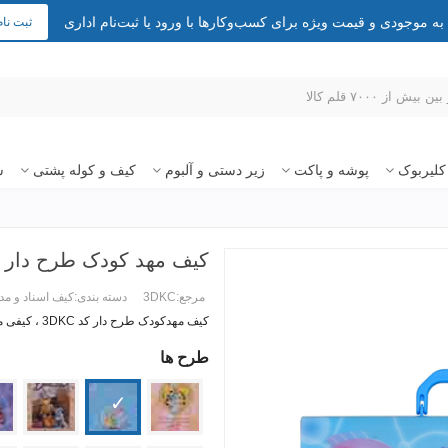
 موجودی و قیمت ویژه برای کسب‌وکارها با ورود یا ثبت‌نام اداری
ثبت نام
کلیربوک
پوشه و پاکت
زیر دستی و آلبوم
کیف و کوله پشتی
س
کیف مهد کودک طرح دار
مرجع:
3DKC
دسته بندی:
کیف اسناد و مد
کیف مهدکودک طرح دار کد
3DKC
، کیفی م
طرح ها
ادامه مطلب +
04
ar001
348
ar004