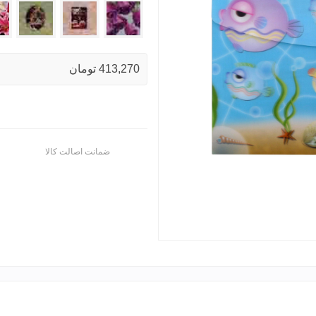
16-
1216-
1216-
1216-
08
10
18
07
413,270 تومان
ضمانت اصالت کالا