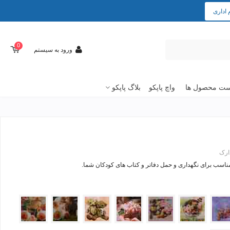
 اداری
0
ورود به سیستم
ت محصول ها
واچ پاپکو
بلاگ پاپکو
ارک
ناسب برای نگهداری و حمل دفاتر و کتاب های کودکان شما.
1216-
1216-
bear-
1216-
1216-
331
8
06
05
02
35
22