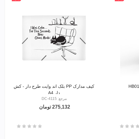
مشکی
کیف مدارک PP بلک اند وایت طرح دار - کش
دار A4
مرجع: DC-4115
275,132 تومان