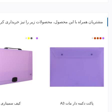
مشتریان همراه با این محصول، محصولات زیر را نیز خریداری کرده
بنفش
قرمز
+
نارنجی
نارنجی
بی
بنفش
دودی
زرد
+
مات
تیره
رنگ
2
پاکت دکمه دار مات A3
کیف سمیناری