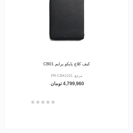
کیف کلاچ پاپکو پرایم CB01
مرجع: PR-CB42101
4,799,960 تومان