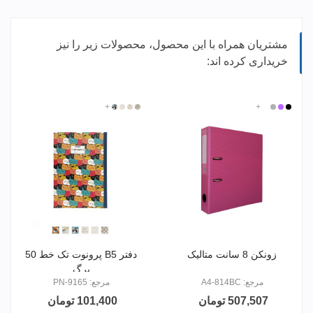
مشتریان همراه با این محصول، محصولات زیر را نیز
خریداری کرده اند:
مشکی
بنفش
نقره
+
سفید
916501
+
916502
916503
916505
ای
زونکن 8 سانت متالیک
دفتر B5 پرونوت تک خط 50
برگ
مرجع: A4-814BC
مرجع: PN-9165
507,507 تومان
101,400 تومان