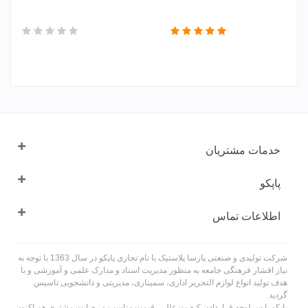
خدمات مشتریان
پاپکو
اطلاعات تماس
شرکت تولیدی و صنعتی پارسا پلاستیک با نام تجاری پاپکو در سال 1363 با توجه به
نیاز اقشار فرهنگی جامعه به منظور مدیریت اسناد و مدارک علمی و آموزشی و با
هدف تولید انواع لوازم التحریر اداری، سمیناری، مدیریتی و دانشجویی تاسیس
گردید
پاپکو با سرلوحه قراردادن کیفیت عالی، قیمت مناسب و رضایت مشتری هم اکنون