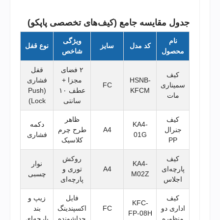
جدول مقایسه جامع (کیف‌های تخصصی پاپکو)
نام
ویژگی
کد مدل
سایز
نوع قفل
محصول
شاخص
۲ فضای
قفل
کیف
HSNB-
مجزا +
فشاری
سمیناری
FC
KFCM
عطف ۱۰
(Push
مات
سانتی
Lock)
کیف
ظاهر
KA4-
دکمه
جنرال
A4
طرح چرم
01G
فشاری
PP
کلاسیک
کیف
روکش
KA4-
نوار
پارچه‌ای
A4
توری و
M02Z
چسبی
اجلاس
پارچه‌ای
کیف
فایل
زیپ و
KFC-
اداری دو
FC
اکسپندینگ
بند
FP-08H
منظوره
جداشونده
پارچه‌ای