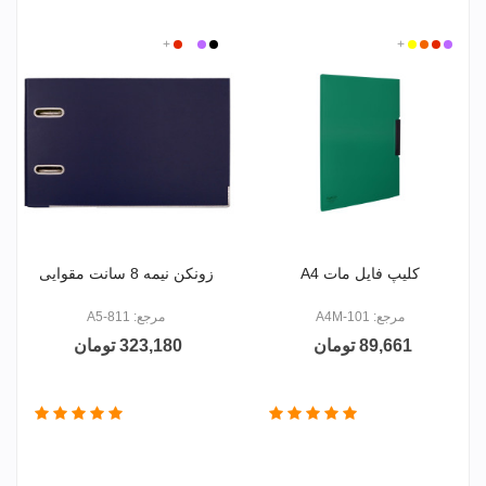
بنفش
قرمز
زرد
+
نارنجی
مشکی
بنفش
سفید
+
قرمز
کلیپ فایل مات A4
زونکن نیمه 8 سانت مقوایی
مرجع: 101-A4M
مرجع: 811-A5
89,661 تومان
323,180 تومان