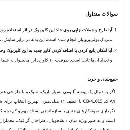
سوالات متداول
آیا طرح و جملات چاپی روی جلد این کلیربوک در اثر استفاده روز
متریال پولی‌پروپیلن انجام شده است. این بدنه در برابر سایش
آیا امکان پانچ کردن یا اضافه کردن کاور جدید به این کلیربوک وجو
و تعداد آن‌ها ثابت است. ظرفیت ۱۰ کاوری این محصول به شما اجازه می‌دهد تا ۲۰ برگ کاغذ A4 را به صورت پشت و رو درون آن جای دهید.
جمع‌بندی و خرید
نگهداری نمونه‌کارهای هنری یا سازماندهی اسناد مهم و کم‌حجم کاملا
است و به طور ویژه میان دانشجویان، طراحان گرافیک، معماران 
محافظت شیک و باریک از اسناد سایز A4، همین حالا کلیربوک ۱۰ برگ طرح‌دار بلک اند وایت پاپکو مدل CB-41015 را با قیمت عالی خریداری کنید.