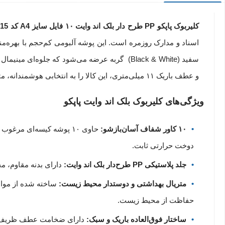
کلیربوک پاپکو PP طرح دار بلک اند وایت ۱۰ فایل سایز A4 کد CB-41015،
و عطف باریک ۱۱ میلی‌متری، این کالا را به انتخابی هوشمندانه، متمایز و ارگونومیک برای دانشجویان، هنرمندان، طراحان و مدیران خوش‌سلیقه تبدیل کرده است.
ویژگی‌های کلیربوک بلک اند وایت پاپکو
۱۰ کاور شفاف آسان‌بازشو:
دوخت حرارتی ثابت.
جلد پلاستیکی PP طرح‌دار بلک اند وایت:
دارای بدنه مقاوم، م
متریال بهداشتی و دوستدار محیط زیست:
حفاظت از محیط زیست.
ساختار فوق‌العاده باریک و سبک: