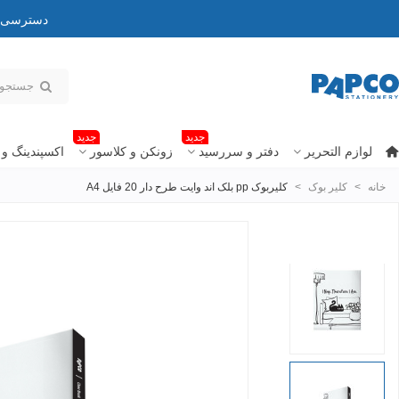
دسترسی به
جدید
جدید
لوازم التحریر
دفتر و سررسید
زونکن و کلاسور
اکسپندینگ و 
خانه
>
کلیر بوک
>
کلیربوک pp بلک اند وایت طرح دار 20 فایل A4