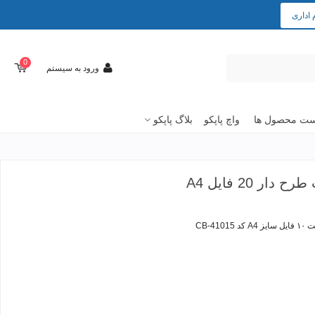
 اداری
0
ورود به سیستم
ت محصول ها
واچ پاپکو
بلاگ پاپکو