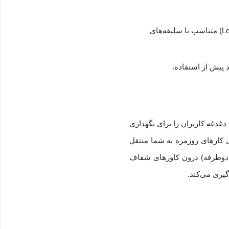
عرضه شده با طرح‌های الهام‌بخش (مانند طرح پرواز قاصدک‌ها و جمله Let Your Dreams Take Flight) متناسب با سلیقه‌های
است تا دغدغه کاربران را برای نگهداری
 کارهای روزمره به شما منتقل
ون نیاز به پانچ یا منگنه کردن برگه‌ها، تا ۲۰ صفحه کاغذ استاندارد A4 را (به صورت دوطرفه) درون کاورهای شفاف
گیری می‌کند.