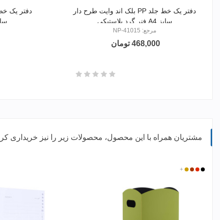
دفتر یک خط جلد PP بلک اند وایت طرح دار
سایز A4 فنر گرد پلاستیکی
سایزB5 فنرگر
مرجع: NP-41015
468,000 تومان
مشتریان همراه با این محصول، محصولات زیر را نیز خریداری کرده
مشکی
قرمز
مسی
+
طلایی