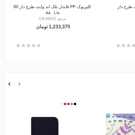
کلیربوک PP قابدار بلک اند وایت طرح دار 80
فایل A4
مرجع: CB-48025
1,233,375 تومان
مشکی
بنفش
قرمز
+
قهوه
ای