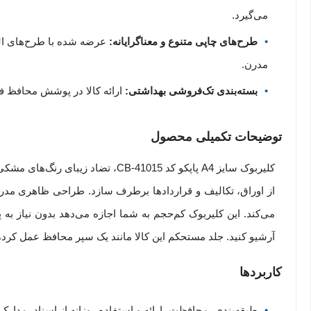
می‌گیرد.
طرح‌های چاپی متنوع و معناگرایانه:
مدرن.
بسته‌بندی تک‌فروشی بهداشتی:
ارائه کالا در پوشش محافظ فردی OPP Bag برای جلوگیری از نشستن گرد و غبار یا خط و خش روی جلد 
توضیحات تکمیلی محصول
کلیربوک سایز A4 پاپکو کد B-41015
از اوراق، تکالیف و قراردادها برطرف سازد. طراحی ظاهری مد
آرشیو کنید. جلد مستحکم این کالا مانند یک سپر محافظ عمل کرده 
کاربردها
طبقه‌بندی، محافظت، ارائه و استفاده روزانه از اسناد، مدارک، ط