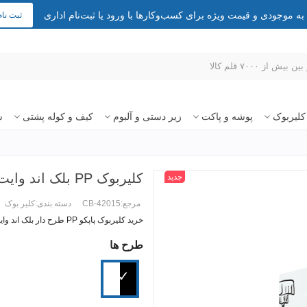
 موجودی و قیمت ویژه برای کسب‌وکارها با ورود یا ثبت‌نام اداری
ثبت نام
کلیربوک
پوشه و پاکت
زیر دستی و آلبوم
کیف و کوله پشتی
س
کلیربوک PP بلک اند وایت طرح دار 20 فایل A4
جدید
مرجع:
CB-42015
دسته بندی:
کلیر بوک
خرید کلیربوک پاپکو PP طرح دار بلک اند وایت ۱۰ فایل سایز A4 کد CB-41015
طرح ها
ادامه مطلب +
سفید
مشکی