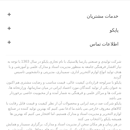
خدمات مشتریان
پاپکو
اطلاعات تماس
شرکت تولیدی و صنعتی پارسا پلاستیک با نام تجاری پاپکو در سال 1363 با توجه به
نیاز اقشار فرهنگی جامعه به منظور مدیریت اسناد و مدارک علمی و آموزشی و با
هدف تولید انواع لوازم التحریر اداری، سمیناری، مدیریتی و دانشجویی تاسیس
گردید
پاپکو با سرلوحه قراردادن کیفیت عالی، قیمت مناسب و رضایت مشتری هم اکنون
به عنوان یکی از تولید کنندگان مورد اعتماد ایرانی در میان سازمانها، وزارتخانه ها،
شرکت ها و مراکز علمی و فرهنگی به شمار آمده و از محبوبیت خاصی برخوردار
می باشد
پاپکو شرکت صد درصد ایرانی و محصولات آن از نظر کیفیت و قیمت قابل رقابت با
کالاهای معروف خارجی می باشد.ما ادعا نمی کنیم که بهترین تولید کننده در صنایع
لوازم التحریر و مدیریت اسناد و مدارک هستیم، اما افتخار می کنیم که بهترین ها
همیشه پاپکو را انتخاب می کنند
در هر زمان و هر مکان سخن از مدیریت اسناد و مدارک، برگزاری سمینار و همایش
به میان می آید محصولات پاپکو یکی از بهترین گزینه های محافل علمی، آموزشی و