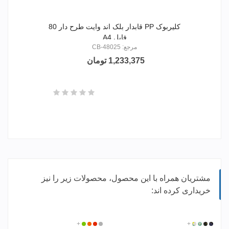
کلیربوک PP قابدار بلک اند وایت طرح دار 80
فایل A4
مرجع: CB-48025
1,233,375 تومان
مشتریان همراه با این محصول، محصولات زیر را نیز
خریداری کرده اند:
617704
+
617701
617706
617702
نقره
قرمز
+
سبز
نارنجی