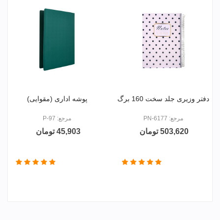
ای
دفتر وزیری جلد سخت 160 برگ
پوشه اداری (مقوایی)
مرجع: PN-6177
مرجع: P-97
503,620 تومان
45,903 تومان