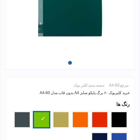
مرجع:
A4-60
دسته بندی:
کلیر بوک
خرید کلیربوک ۶۰ برگ پاپکو سایز A4 بدون قاب مدل A4-60
رنگ ها
ادامه مطلب +
مشکی
قرمز
نارنجی
کرم
سبز
طوسی
تیره
آبی
سرمه