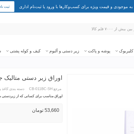
 موجودی و قیمت ویژه برای کسب‌وکارها با ورود یا ثبت‌نام اداری
ثبت نام
کلیربوک
پوشه و پاکت
زیر دستی و آلبوم
کیف و کوله پشتی
س
اوراق زیر دستی متالیک ج
مرجع:
CB-011BC-SH
دسته بندی:
کاغذ و
اوراق مناسب برای کسانی که از
زیردستی م
ادامه مطلب +
53,660 تومان