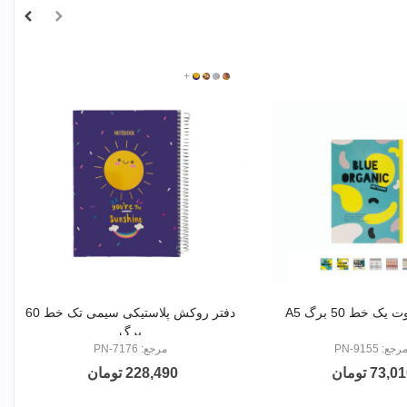
717607
717601
717608
+
717603
ک خط 50 برگ A5
دفتر روکش پلاستیکی سیمی تک خط 60
برگ
رجع: PN-9155
مرجع: PN-7176
73,0 تومان
228,490 تومان