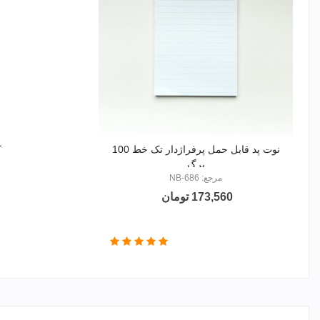
نوت پد قابل حمل پرفراژدار تک خط 100
کا
برگ
مرجع: NB-686
173,560 تومان