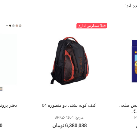
 اند:
مشکی
فعلا سفارش اداری
915501
+
915502
915503
915504
 شش ضلعی
کیف کوله پشتی دو منظوره 04
دفتر پرونوت ی
مرجع: BPKZ-7104
م
6,380,088 تومان
10