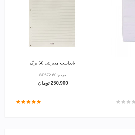
یادداشت مدیریتی 60 برگ
مرجع: WP672-60
250,900 تومان