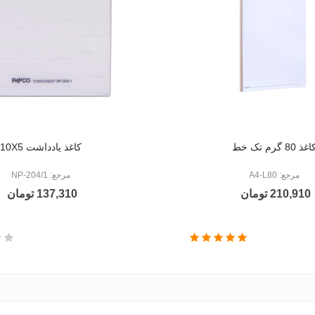
غذ 80 گرم تک خط
کاغذ یادداشت 10X5
مرجع: A4-L80
مرجع: NP-204/1
210,910 تومان
137,310 تومان