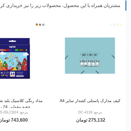
مشتریان همراه با این محصول، محصولات زیر را نیز خریداری کرده
2403
2402
2401
001
301
201
101
کیف مدارک پاستلی کشدار سایز A4
مداد رنگی کلاسیک بلند
جعبه مقوایی 24 رنگ
مرجع: DC-4118
مرجع: PS-26LCB24
275,132 تومان
743,600 تومان