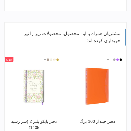
مشتریان همراه با این محصول، محصولات زیر را نیز
خریداری کرده اند:
مشکی
بنفش
نقره
+
سفید
CR-
CR-
CR-
+
CR-
جدید
ای
71934
71935
71940
71936
دفتر جیبدار 100 برگ
دفتر پاپکو پلنر 2 (سر رسید
1405)