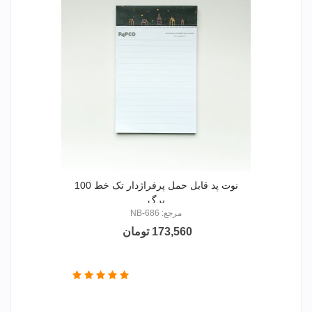
نوت پد قابل حمل پرفراژدار تک خط 100
برگ
مرجع: NB-686
173,560 تومان