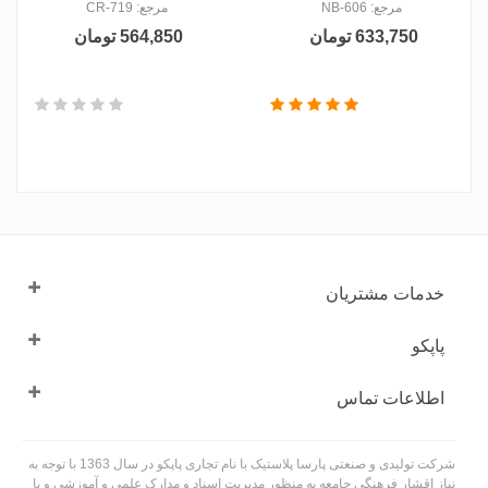
مرجع: NB-606
مرجع: CR-719
633,750 تومان
564,850 تومان
خدمات مشتریان
پاپکو
اطلاعات تماس
شرکت تولیدی و صنعتی پارسا پلاستیک با نام تجاری پاپکو در سال 1363 با توجه به
نیاز اقشار فرهنگی جامعه به منظور مدیریت اسناد و مدارک علمی و آموزشی و با