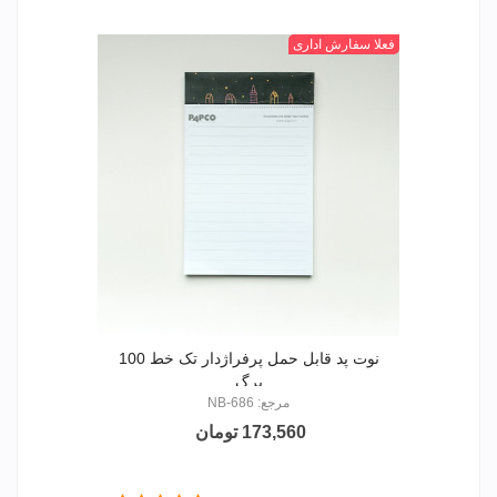
P1
P2
P3
P4
+
فعلا سفارش اداری
نوت پد قابل حمل پرفراژدار تک خط 100
برگ
مرجع: NB-686
173,560 تومان