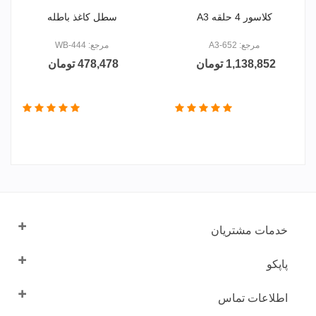
کلاسور 4 حلقه A3
سطل کاغذ باطله
مرجع: A3-652
مرجع: WB-444
1,138,852 تومان
478,478 تومان
خدمات مشتریان
پاپکو
اطلاعات تماس