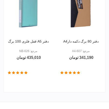
دفتر 80 برگ دکمه دارA4
دفتر A5 قفل فلزی 100 برگ
مرجع: A4-607
مرجع: NB-626
341,190 تومان
435,010 تومان