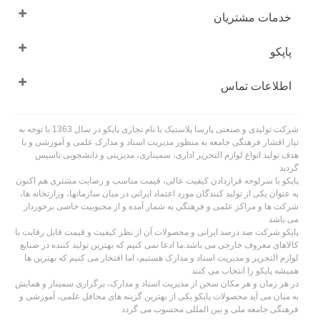
خدمات مشتریان
پاپکو
اطلاعات تماس
شرکت تولیدی و صنعتی پارسا پلاستیک با نام تجاری پاپکو در سال 1363 با توجه به
نیاز اقشار فرهنگی جامعه به منظور مدیریت اسناد و مدارک علمی و آموزشی و با
هدف تولید انواع لوازم التحریر اداری، سمیناری، مدیریتی و دانشجویی تاسیس
گردید
پاپکو با سرلوحه قراردادن کیفیت عالی، قیمت مناسب و رضایت مشتری هم اکنون
به عنوان یکی از تولید کنندگان مورد اعتماد ایرانی در میان سازمانها، وزارتخانه ها،
شرکت ها و مراکز علمی و فرهنگی به شمار آمده و از محبوبیت خاصی برخوردار
می باشد
پاپکو شرکت صد درصد ایرانی و محصولات آن از نظر کیفیت و قیمت قابل رقابت با
کالاهای معروف خارجی می باشد.ما ادعا نمی کنیم که بهترین تولید کننده در صنایع
لوازم التحریر و مدیریت اسناد و مدارک هستیم، اما افتخار می کنیم که بهترین ها
همیشه پاپکو را انتخاب می کنند
در هر زمان و هر مکان سخن از مدیریت اسناد و مدارک، برگزاری سمینار و همایش
به میان می آید محصولات پاپکو یکی از بهترین گزینه های محافل علمی، آموزشی و
فرهنگی جامعه ملی و بین المللی محسوب می گردد