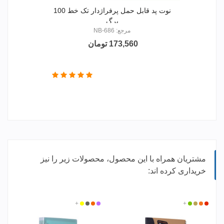
نوت پد قابل حمل پرفراژدار تک خط 100
برگ
مرجع: NB-686
173,560 تومان
مشتریان همراه با این محصول، محصولات زیر را نیز
خریداری کرده اند:
قرمز
زرد
کرم
+
سبز
بنفش
نارنجی
دودی
زرد
+
پرتقالی