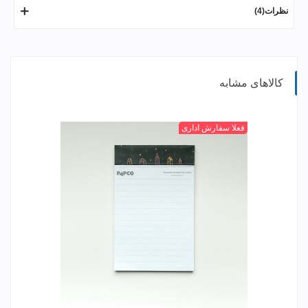
نظرات(4)
کالاهای مشابه
P1
P2
P3
P4
+
فعلا سفارش اداری