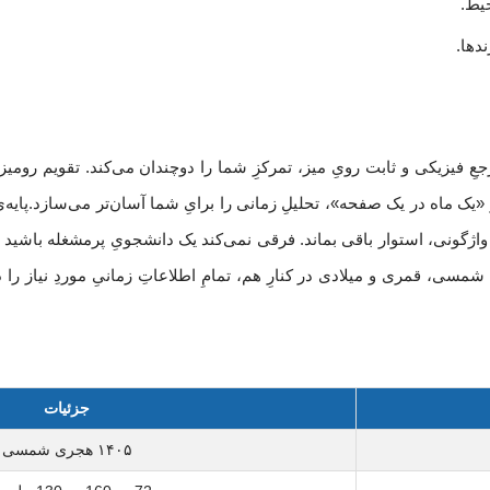
حیط.
ندها.
جعِ فیزیکی و ثابت رویِ میز، تمرکزِ شما را دوچندان می‌کند. تقویم رومیزی
«یک ماه در یک صفحه»، تحلیلِ زمانی را برایِ شما آسان‌تر می‌سازد.پایه‌ی
سال، بدونِ تغییرِ شکل یا واژگونی، استوار باقی بماند. فرقی نمی‌کند یک دانشجویِ پرمشغله ب
بخشی (سال 1405) با نمایشِ روزهایِ شمسی، قمری و میلادی در کنارِ هم، تمامِ اطلاعاتِ زمانیِ مور
جزئیات
۱۴۰۵ هجری شمسی