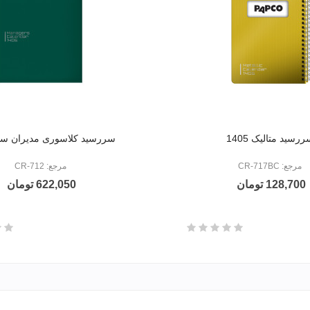
رسید متالیک 1405
سررسید کلاسوری مدیران سال 5
مرجع: CR-717BC
مرجع: CR-712
128,700 تومان
622,050 تومان