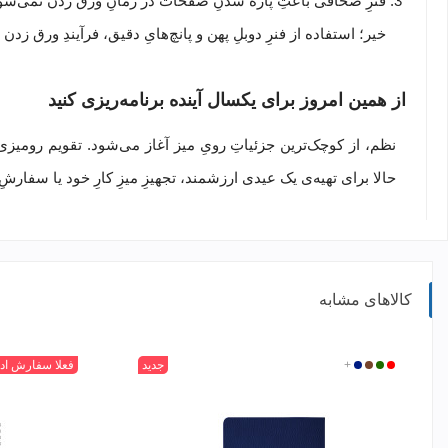
فنرِ صحافی باعثِ پاره شدنِ صفحات در زمانِ ورق زدن نمی‌شو
خیر؛ استفاده از فنرِ دوبلِ پهن و پانچ‌هایِ دقیق، فرآیندِ ورق زدن
از همین امروز برای یکسال آینده برنامه‌ریزی کنید
حالا برای تهیه‌ی یک عیدی ارزشمند، تجهیزِ میزِ کارِ خود یا سفارشِ
کالاهای مشابه
CR-
CR-
CR-
+
CR-
جدید
CR-
CR-
CR-
+
CR-
فعلا سفارش اد
C2688
BC1314
17BC2065
717BC3315
73111282
73101121
73111225
73101127