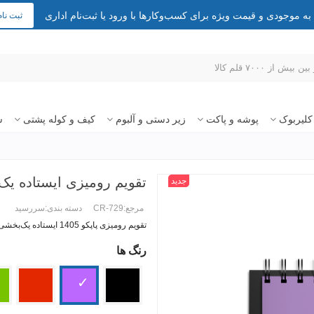
 موجودی و قیمت ویژه برای کسب‌وکارها با ورود یا ثبت‌نام اداری
ثبت نام
کلیربوک
پوشه و پاکت
زیر دستی و آلبوم
کیف و کوله پشتی
س
تقویم رومیزی ایستاده یک ب
جدید
مرجع:
CR-729
دسته بندی:
سررسید
تقویم رومیزی پاپکو 1405 ایستاده یک‌بخشی با پایه‌ی سخت
رنگ ها
ادامه مطلب +
مشکی
بنفش
قرمز
سب