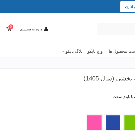
 اداری
0
ورود به سیستم
ت محصول ها
واچ پاپکو
بلاگ پاپکو
خشی (سال 1405)
ز
آبی
صورتی