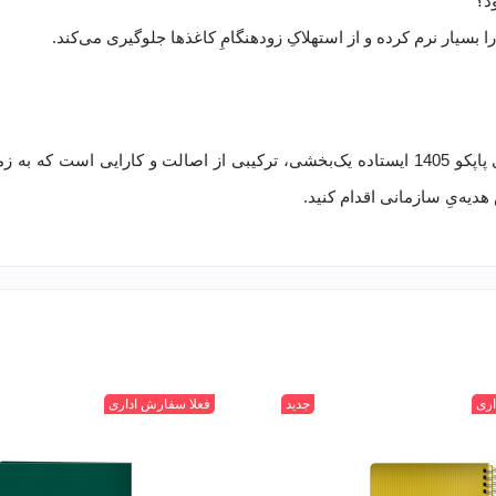
د؟
 را بسیار نرم کرده و از استهلاکِ زودهنگامِ کاغذها جلوگیری می‌کند.
نظم، از کوچک‌ترین جزئیاتِ رویِ میز آغاز می‌شود. تقویم رومیزی پاپکو 1405 ایستاده یک‌بخشی، ترکیبی از ا
 هدیه‌یِ سازمانی اقدام کنید.
اری
جدید
CR-
CR-
CR-
CR-
فعلا سفارش اداری
7122349
7128217
7124598
7123394
717B
717
7