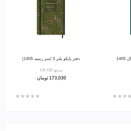
140
دفتر پاپکو پلنر 3 (سر رسید 1405)
مرجع: CR-720
173,030 تومان