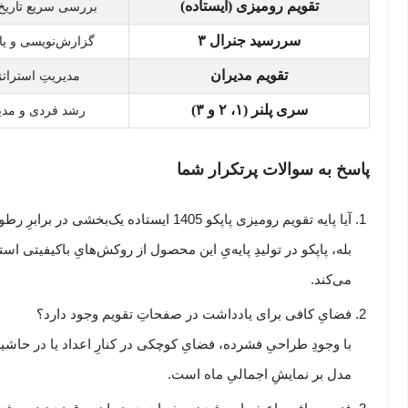
تقویم رومیزی (ایستاده)
بررسی سریع تاریخ
سررسید جنرال
۳
گزارش‌نویسی و یا
تقویم مدیران
مدیریتِ استرا
سری پلنر (
۱
،
۲
و
۳)
رشد فردی و مدی
پاسخ به سوالات پرتکرار شما
آیا پایه تقویم رومیزی پاپکو 1405 ایستاده یک‌بخشی در برابرِ رطوبت یا استفاده طولانی‌مدت مقاوم است؟
می‌کند.
فضایِ کافی برای یادداشت در صفحاتِ تقویم وجود دارد؟
با وجودِ طراحیِ فشرده، فضایِ کوچکی در کنارِ اعداد یا در حاشیه
مدل بر نمایشِ اجمالیِ ماه است.