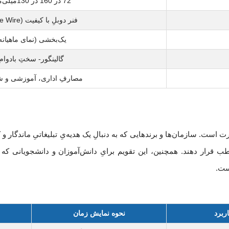
72 در 160 در 130میلی‌متر
فنر دوبلِ با کیفیت (Wide Wire)
یک‌بخشی (نمای ماهیانه
گالینگور- سختِ بادوام
مصارفِ اداری، آموزشی و
ت. سازمان‌ها و برندهایی که به دنبالِ یک هدیه‌یِ تبلیغاتیِ ماندگار و ک
ب قرار دهند. همچنین، این تقویم برایِ دانش‌آموزان و دانشجویانی که م
است.
ربرد
نحوه نمایش زمان