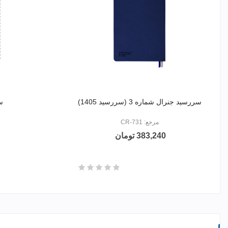
سررسید جنرال شماره 3 (سررسید 1405)
سر
مرجع: CR-731
383,240 تومان