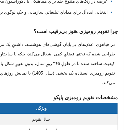
عرضه در رنگ‌هایِ متنوعِ جلد برایِ هماهنگی با دکوراسیونِ م
انتخابی ایده‌آل برایِ هدایایِ تبلیغاتیِ سازمانی و حکِ لوگویِ بر
چرا تقویم رومیزی هنوز بی‌رقیب است؟
در هیاهویِ اعلان‌هایِ بی‌پایانِ گوشی‌هایِ هوشمند، داشتنِ یک مر
طراحی شده که نه‌تنها فضایِ کمی اشغال می‌کند، بلکه با ساختارِ 
کیفیت ساخته شده تا در طولِ ۳۶۵ روزِ 
تقویم رومیزی ایستاده یک 
می‌کند.
مشخصات تقویم رومیزی پاپکو
ویژگی
سال تقویم