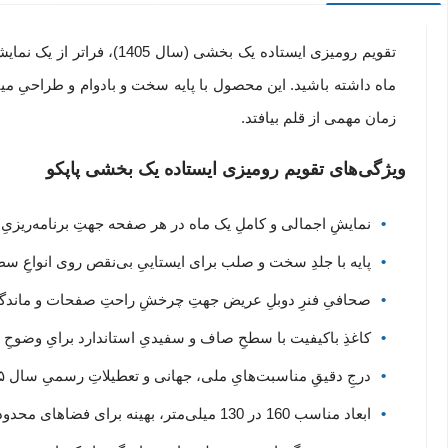
تقویم رومیزی ایستاده یک ب
ماه داشته باشید. این محصول با پایه سخت و بادوام و طراحیِ مین
زمان مهمی از قلم بیافتد.
ویژگی‌های تقویم رومیزی ایستاده یک بخشی پاپکو
نمایشِ اجمالی و کاملِ یک ماه در هر صفحه جهتِ برنامه‌ریزیِ
پایه با جلدِ سخت و صلب برای ایستاییِ بی‌نقص روی انواعِ س
صحافیِ فنرِ دوبلِ عریض جهتِ چرخشِ راحتِ صفحات و ماندگاری
کاغذِ باکیفیت با سطحِ صاف و سفیدیِ استاندارد برایِ وضوحِ ب
درجِ دقیقِ مناسبت‌هایِ ملی، جهانی و تعطیلاتِ رسمیِ سال ۱۴۰۵.
ابعاد مناسب 160 در 130 میلی‌متر، بهینه برای فضاهای محدود.