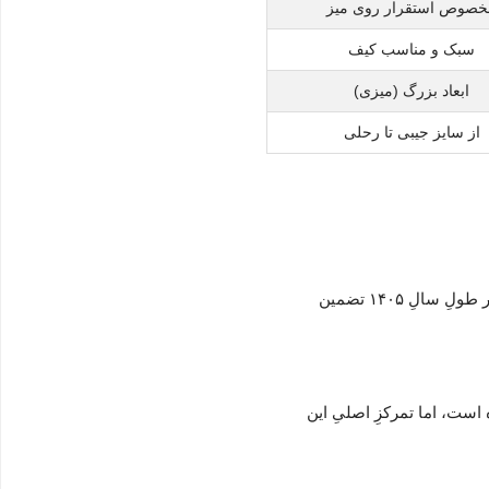
خصوص استقرار روی میز
سبک و مناسب کیف‌
ابعاد بزرگ (میزی)
از سایز جیبی تا رحلی
بله، پاپکو در تولیدِ پایه‌یِ این محصول از روکش‌هایِ باکیفیتی استفاده کرده که علاوه بر مقاومتِ بالا در برابرِ تغییرِ شکل، دوامِ محصول را در طولِ سالِ ۱۴۰۵ تضمین
 است، اما تمرکزِ اصلیِ این