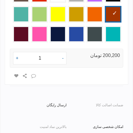
مسی
نارنجی
طلایی
زرد
فسفری
سبز
روشن
فیروزه
طوسی
آبی
سرمه
صورتی
زرشکی
ای
تیره
ای
200,200 تومان
+
-
ضمانت اصالت کالا
ارسال رایگان
امکان شخصی سازی
بالاترین نماد امنیت