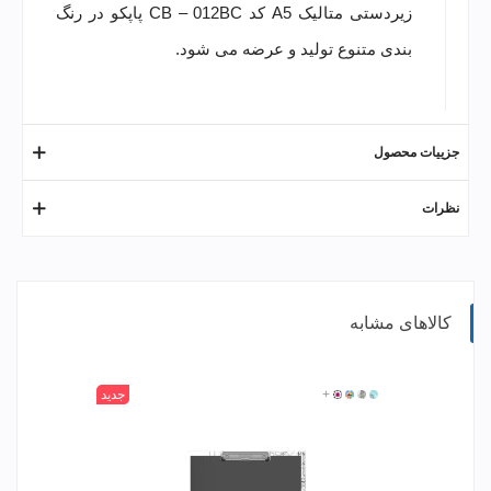
زیردستی متالیک
A5
کد
CB – 012BC
پاپکو در رنگ
بندی متنوع تولید و عرضه می شود.
جزییات محصول
نظرات
کالاهای مشابه
305
304
303
+
302
جدید