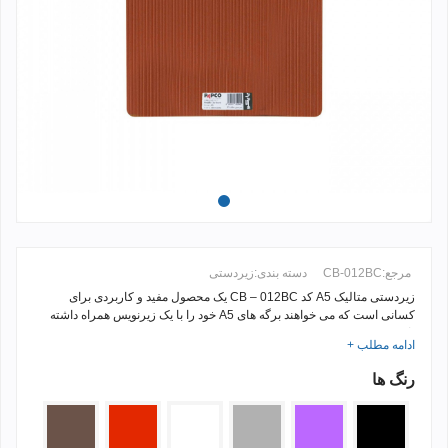
مرجع:
CB-012BC
دسته بندی:
زیردستی
زیردستی متالیک
A5
کد
CB – 012BC
یک محصول مفید و کاربردی برای
کسانی است که می خواهند برگه های
A5
خود را با یک زیرنویس همراه داشته
باشند.
ادامه مطلب +
رنگ ها
مشکی
بنفش
نقره
سفید
قرمز
قهوه
ای
ای