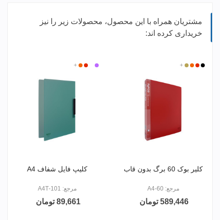
مشتریان همراه با این محصول، محصولات زیر را نیز
خریداری کرده اند:
مشکی
قرمز
+
کرم
نارنجی
بی
بنفش
قرمز
+
نارنجی
رنگ
کلیر بوک 60 برگ بدون قاب
کلیپ فایل شفاف A4
مرجع: A4-60
مرجع: 101-A4T
589,446 تومان
89,661 تومان