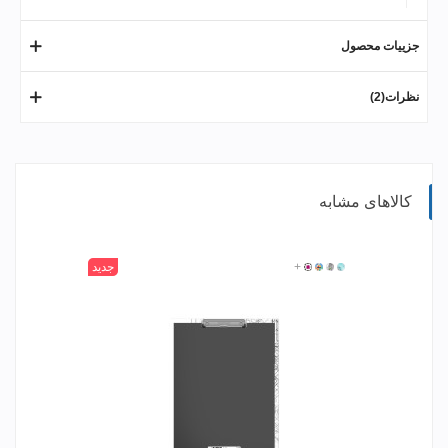
جزییات محصول
نظرات(2)
کالاهای مشابه
305
304
303
+
302
جدید