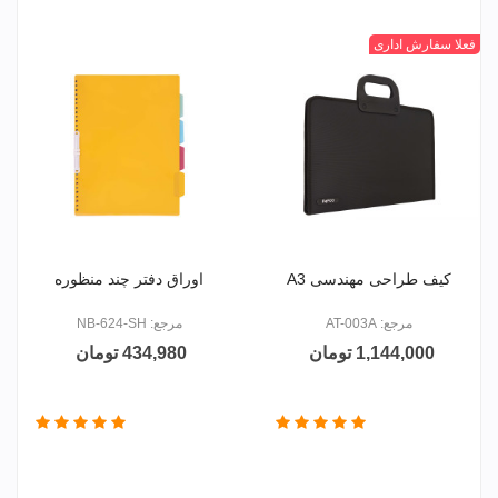
مشکی
فعلا سفارش اداری
کیف طراحی مهندسی A3
اوراق دفتر چند منظوره
مرجع: AT-003A
مرجع: NB-624-SH
1,144,000 تومان
434,980 تومان