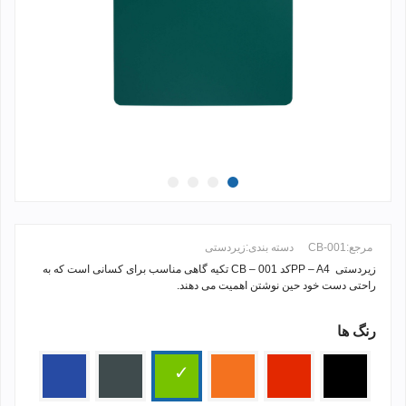
مرجع:
CB-001
دسته بندی:
زیردستی
زیردستی PP – A4کد CB – 001 تکیه گاهی مناسب برای کسانی است که به
راحتی دست خود حین نوشتن اهمیت می دهند.
رنگ ها
ادامه مطلب +
مشکی
قرمز
زرد
سبز
طوسی
آبی
پرتقالی
تیره