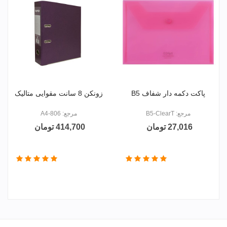
پاکت دکمه دار شفاف B5
زونکن 8 سانت مقوایی متالیک
مرجع: B5-ClearT
مرجع: 806-A4
27,016 تومان
414,700 تومان