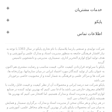
خدمات مشتریان
پاپکو
اطلاعات تماس
شرکت تولیدی و صنعتی پارسا پلاستیک با نام تجاری پاپکو در سال 1363 با توجه به
نیاز اقشار فرهنگی جامعه به منظور مدیریت اسناد و مدارک علمی و آموزشی و با
هدف تولید انواع لوازم التحریر اداری، سمیناری، مدیریتی و دانشجویی تاسیس
گردید
پاپکو با سرلوحه قراردادن کیفیت عالی، قیمت مناسب و رضایت مشتری هم اکنون
به عنوان یکی از تولید کنندگان مورد اعتماد ایرانی در میان سازمانها، وزارتخانه ها،
شرکت ها و مراکز علمی و فرهنگی به شمار آمده و از محبوبیت خاصی برخوردار
می باشد
پاپکو شرکت صد درصد ایرانی و محصولات آن از نظر کیفیت و قیمت قابل رقابت با
کالاهای معروف خارجی می باشد.ما ادعا نمی کنیم که بهترین تولید کننده در صنایع
لوازم التحریر و مدیریت اسناد و مدارک هستیم، اما افتخار می کنیم که بهترین ها
همیشه پاپکو را انتخاب می کنند
در هر زمان و هر مکان سخن از مدیریت اسناد و مدارک، برگزاری سمینار و همایش
به میان می آید محصولات پاپکو یکی از بهترین گزینه های محافل علمی، آموزشی و
فرهنگی جامعه ملی و بین المللی محسوب می گردد