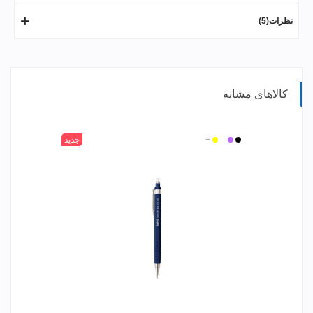
نظرات(5)
کالاهای مشابه
مشکی
بنفش
سفید
زرد
+
جدید