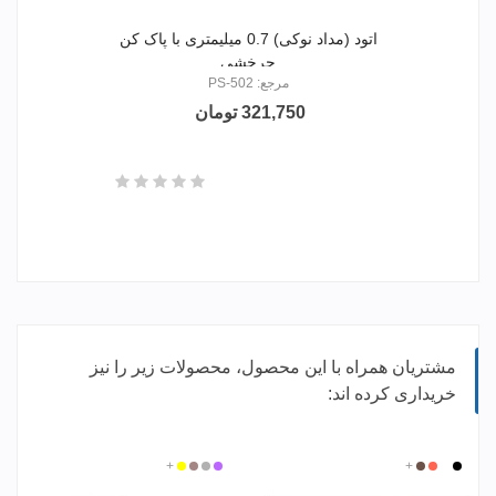
اتود (مداد نوکی) 0.7 میلیمتری با پاک کن
چرخشی
مرجع: PS-502
321,750 تومان
مشتریان همراه با این محصول، محصولات زیر را نیز
خریداری کرده اند:
بی
مشکی
قرمز
+
قهوه
بنفش
نقره
زرد
گلبهی
+
رنگ
ای
روشن
ای