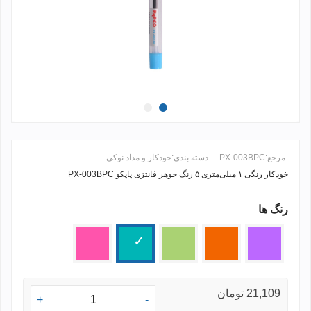
مرجع:
PX-003BPC
دسته بندی:
خودکار و مداد نوکی
خودکار رنگی ۱ میلی‌متری ۵ رنگ جوهر فانتزی پاپکو PX-003BPC
رنگ ها
ادامه مطلب +
بنفش
نارنجی
فسفری
فیروزه
صورتی
ای
21,109 تومان
+
-