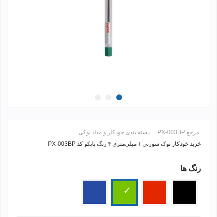
مرجع:
PX-003BP
دسته بندی:
خودکار و مداد نوکی
خرید خودکار نوک سوزنی ۱ میلی‌متری ۴ رنگ پاپکو کد PX-003BP
رنگ ها
ادامه مطلب +
مشکی
قرمز
سبز
آبی