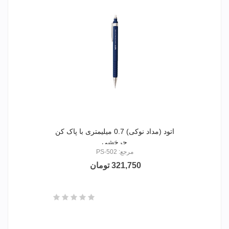
اتود (مداد نوکی) 0.7 میلیمتری با پاک کن
چرخشی
مرجع: PS-502
321,750 تومان