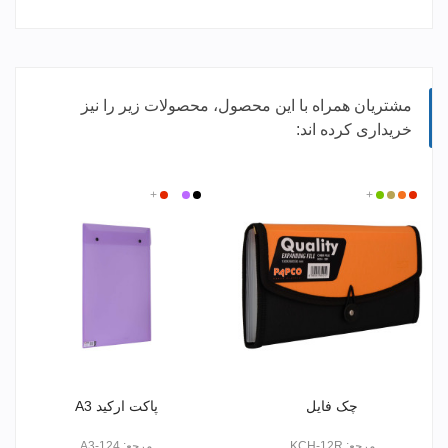
مشتریان همراه با این محصول، محصولات زیر را نیز
خریداری کرده اند:
قرمز
زرد
کرم
+
سبز
مشکی
بی
بنفش
+
قرمز
پرتقالی
رنگ
چک فایل
پاکت ارکید A3
مرجع: KCH-12R
مرجع: A3-124