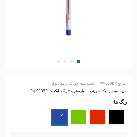
مرجع:
PX-003BP
دسته بندی:
خودکار و مداد نوکی
خرید خودکار نوک سوزنی ۱ میلی‌متری ۴ رنگ پاپکو کد PX-003BP
رنگ ها
ادامه مطلب +
مشکی
قرمز
سبز
آبی