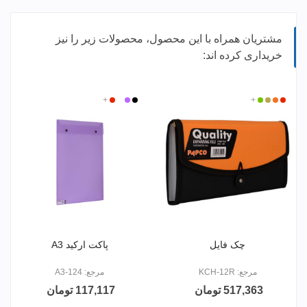
مشتریان همراه با این محصول، محصولات زیر را نیز
خریداری کرده اند:
قرمز
زرد
کرم
+
سبز
مشکی
بی
بنفش
+
قرمز
پرتقالی
رنگ
چک فایل
پاکت ارکید A3
مرجع: KCH-12R
مرجع: A3-124
517,363 تومان
117,117 تومان