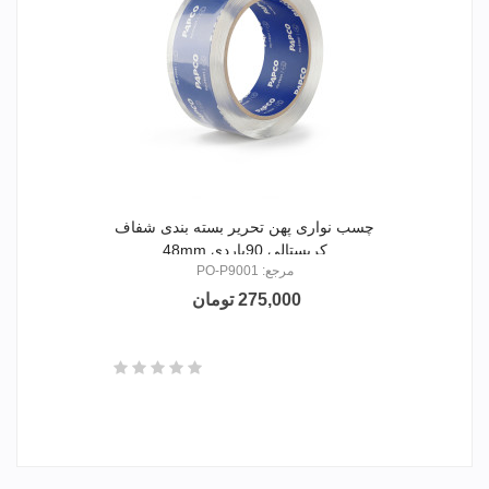
چسب نواری پهن تحریر بسته بندی شفاف
کریستالی 90یاردی 48mm
مرجع: PO-P9001
275,000 تومان