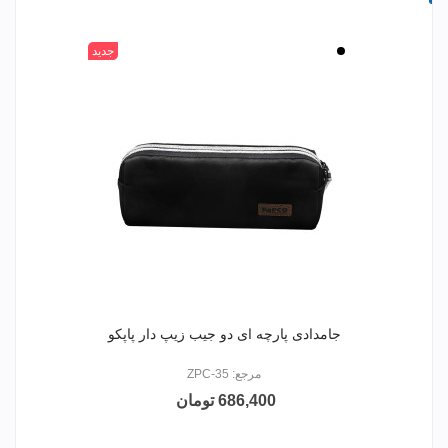
مشکی
جدید
جامدادی پارچه ای دو جیب زیپ دار پاپکو
مرجع: ZPC-35
686,400 تومان