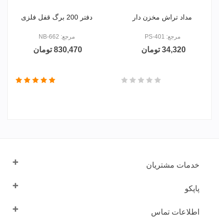
مداد تراش مخزن دار
دفتر 200 برگ قفل فلزی
مرجع: PS-401
مرجع: NB-662
34,320 تومان
830,470 تومان
خدمات مشتریان
پاپکو
اطلاعات تماس