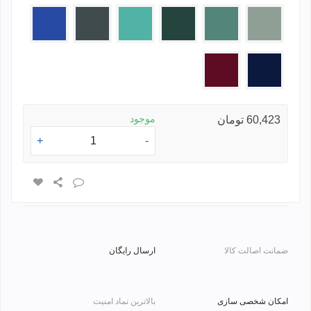
طوسی
سدری
سبز
سبز
طوسی
آبی
روشن
تیره
روشن
تیره
سرمه
زرشکی
ای
موجود
60,423 تومان
+
-
ضمانت اصالت کالا
ارسال رایگان
امکان شخصی سازی
بالاترین نماد امنیت