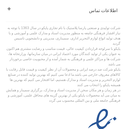
اطلاعات تماس
شرکت تولیدی و صنعتی پارسا پلاستیک با نام تجاری پاپکو در سال 1363 با توجه به
نیاز اقشار فرهنگی جامعه به منظور مدیریت اسناد و مدارک علمی و آموزشی و با
هدف تولید انواع لوازم التحریر اداری، سمیناری، مدیریتی و دانشجویی تاسیس
گردید
پاپکو با سرلوحه قراردادن کیفیت عالی، قیمت مناسب و رضایت مشتری هم اکنون
به عنوان یکی از تولید کنندگان مورد اعتماد ایرانی در میان سازمانها، وزارتخانه ها،
شرکت ها و مراکز علمی و فرهنگی به شمار آمده و از محبوبیت خاصی برخوردار
می باشد
پاپکو شرکت صد درصد ایرانی و محصولات آن از نظر کیفیت و قیمت قابل رقابت با
کالاهای معروف خارجی می باشد.ما ادعا نمی کنیم که بهترین تولید کننده در صنایع
لوازم التحریر و مدیریت اسناد و مدارک هستیم، اما افتخار می کنیم که بهترین ها
همیشه پاپکو را انتخاب می کنند
در هر زمان و هر مکان سخن از مدیریت اسناد و مدارک، برگزاری سمینار و همایش
به میان می آید محصولات پاپکو یکی از بهترین گزینه های محافل علمی، آموزشی و
فرهنگی جامعه ملی و بین المللی محسوب می گردد