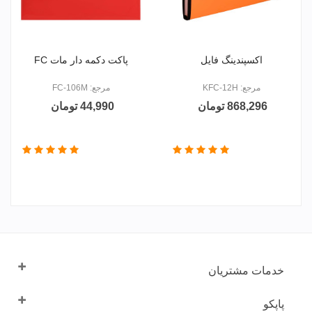
اکسپندینگ فایل
پاکت دکمه دار مات FC
مرجع: KFC-12H
مرجع: FC-106M
868,296 تومان
44,990 تومان
خدمات مشتریان
پاپکو