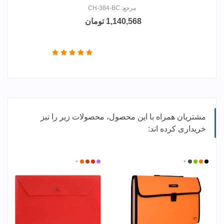
مرجع: CH-384-BC
1,140,568 تومان
مشتریان همراه با این محصول، محصولات زیر را نیز
خریداری کرده اند:
زرد
مشکی
سبز
+
طوسی
بنفش
قرمز
+
نارنجی
نارنجی
پرتقالی
تیره
مات
2