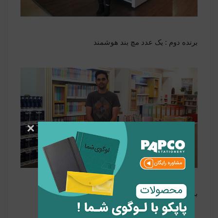
برنده دوم : یک عدد مچ بند هوشمند
×
برنده سوم : یک عدد پاوربانک