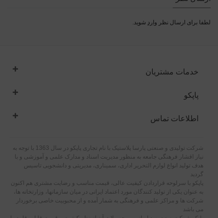
لطفا برای ارسال نظر
وارد
شوید.
خدمات مشتریان
پاپکو
اطلاعات تماس
شرکت تولیدی و صنعتی پارسا پلاستیک با نام تجاری پاپکو در سال 1363 با توجه به
نیاز اقشار فرهنگی جامعه به منظور مدیریت اسناد و مدارک علمی و آموزشی و با
هدف تولید انواع لوازم التحریر اداری، سمیناری، مدیریتی و دانشجویی تاسیس
گردید
پاپکو با سرلوحه قراردادن کیفیت عالی، قیمت مناسب و رضایت مشتری هم اکنون
به عنوان یکی از تولید کنندگان مورد اعتماد ایرانی در میان سازمانها، وزارتخانه ها،
شرکت ها و مراکز علمی و فرهنگی به شمار آمده و از محبوبیت خاصی برخوردار
می باشد
پاپکو شرکت صد درصد ایرانی و محصولات آن از نظر کیفیت و قیمت قابل رقابت با