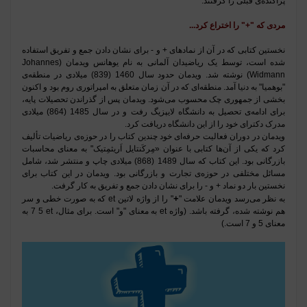
پراکنده‌ی قبلی را گرفتند
.
مردی که
"
+
"
را اختراع کرد...
نخستین کتابی که در آن از نمادهای + و - برای نشان دادن جمع و تفریق استفاده
شده است، توسط یک ریاضیدان آلمانی به نام یوهانس ویدمان
(Johannes
Widmann)
نوشته شد. ویدمان حدود سال 1460 (839) میلادی در منطقه‌ی
"
بوهمیا" به دنیا آمد. منطقه‌ای که در آن زمان متعلق به امپراتوری روم بود و اکنون
بخشی از جمهوری چک محسوب می‌شود. ویدمان پس از گذراندن تحصیلات پایه،
برای ادامه‌ی تحصیل به دانشگاه لایپزیگ رفت و در سال 1485 (864) میلادی
مدرک دکترای خود را از این دانشگاه دریافت کرد
.
ویدمان در دوران فعالیت حرفه‌ای خود چندین کتاب را در حوزه‌ی ریاضیات تألیف
کرد که یکی از آن‌ها کتابی با عنوان «مِرکَنتایل اَریثمِتیک
"
به معنای محاسبات
بازرگانی بود. این کتاب که سال 1489 (868) میلادی چاپ و منتشر شد، شامل
مسائل مختلفی در حوزه‌ی تجارت و بازرگانی بود. ویدمان در این کتاب برای
نخستین بار دو نماد + و - را برای نشان دادن جمع و تفریق به کار گرفت
.
+
به نظر می‌رسد ویدمان علامت "
" را از واژه لاتین
et
که به صورت خطی و سر
هم نوشته شده، گرفته باشد. (واژه
et
به معنای
"
و
"
است. برای مثال،
et
5
7
به
معنای 5 و 7 است.)