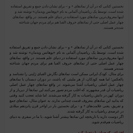
نخستین کتابی که در آن از نمادهای + و – برای نشان دادن جمع و تفریق استفاده
شده است، توسط یک ریاضیدان آلمانی به نام «یوهانس ویدمان» نوشته شد و
اینها معروف‌ترین نمادهای مورد استفاده در دنیای علم هستند. در واقع، نمادهای
چهار عمل اصلی حتی از نمادهای حروف الفبا هم برای مردم جهان شناخته
شده‌تر هستند.
نخستین کتابی که در آن از نمادهای + و
–
برای نشان دادن جمع و تفریق استفاده
شده است، توسط یک ریاضیدان آلمانی به نام «یوهانس ویدمان» نوشته شد و
اینها معروف‌ترین نمادهای مورد استفاده در دنیای علم هستند. در واقع، نمادهای
چهار عمل اصلی حتی از نمادهای حروف الفبا هم برای مردم جهان شناخته
شده‌تر هستند.
برای مثال، کودک ایرانی ممکن است نمادهای نگارش الفبای ژاپنی را نشناسد و
بالعکس؛ اما همه کودکان، از هر ملیتی که باشند، در دوران دبستان با نمادهای
چهار عمل اصلی ریاضیات آشنا می‌شوند. در واقع نمادهای چهار عمل اصلی
ریاضیات آن قدر مشهورند که اغلب مردم تصور می‌کنند این نمادها از دیرباز و از
دوران کهن در دانش ریاضیات به کار گرفته می‌شدند. اما شاید تعجب کنید وقتی
که بدانید این نمادهای معروف قدمت چندانی ندارند. به عنوان مثال، نمادهای جمع
و تفریق، یعنی علامت‌های + و - برای نخستین بار در اواخر قرن پانزدهم میلادی
در عرصه‌ی ریاضیات به کار گرفته شدند
.
اگر دوست دارید با تاریخچه‌ این نمادها بیشتر آشنا شوید، با ما در سفری به دنیای
ریاضیات هم‌قدم شوید
.
اختراعی که جهان را متحول کرد...