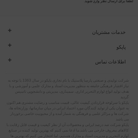
لطفا برای ارسال نظر
وارد
شوید.
خدمات مشتریان
پاپکو
اطلاعات تماس
شرکت تولیدی و صنعتی پارسا پلاستیک با نام تجاری پاپکو در سال 1363 با توجه به
نیاز اقشار فرهنگی جامعه به منظور مدیریت اسناد و مدارک علمی و آموزشی و با
هدف تولید انواع لوازم التحریر اداری، سمیناری، مدیریتی و دانشجویی تاسیس
گردید
پاپکو با سرلوحه قراردادن کیفیت عالی، قیمت مناسب و رضایت مشتری هم اکنون
به عنوان یکی از تولید کنندگان مورد اعتماد ایرانی در میان سازمانها، وزارتخانه ها،
شرکت ها و مراکز علمی و فرهنگی به شمار آمده و از محبوبیت خاصی برخوردار
می باشد
پاپکو شرکت صد درصد ایرانی و محصولات آن از نظر کیفیت و قیمت قابل رقابت با
کالاهای معروف خارجی می باشد.ما ادعا نمی کنیم که بهترین تولید کننده در صنایع
لوازم التحریر و مدیریت اسناد و مدارک هستیم، اما افتخار می کنیم که بهترین ها