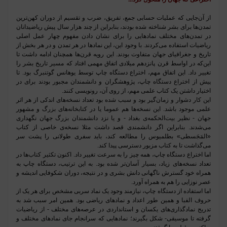
از آن‌جایی که عملیات حسابی جمع، تفریق، ضرب و تقسیم از دوران کهن‌ترین
تمدن‌ها برای بشر شناخته شده بودند، بنابراین از چند هزار سال پیش ریاضیدانان
در تمدن‌های مختلف نمادهایی را برای نشان دادن مفهوم چهار عمل اصلی
ریاضیات استفاده می‌کردند. با وجود این، این نمادها در هر تمدن و در هر بخش از
تاریخ و جغرافیای جهان متفاوت بودند. این رویه قرن‌ها همچنان ادامه داشت تا
این‌که در اواسط قرن پانزدهم میلادی اتفاق مهمی افتاد که مسیر تاریخ بشر را
تغییر داد. این اتفاق مهم، اختراع دستگاه چاپ توسط یوهانس گوتنبرگ بود. تا
پیش از اختراع دستگاه چاپ، پژوهشگران و دانشمندان مجبور بودند برای در
اختیار داشتن یک کتاب علمی مهم، از روی آن، رونویسی کنند.
این کار دشوار و زمان‌گیر بود و سبب شده بود تعداد نسخه‌های اندکی از هر اثر
علمی موجود باشد. این نسخه‌ها هم عموما یا در کتابخانه‌های بزرگ و مشهور
جهان - نظیر بیت‌الحکمه‌ی بغداد -
و یا نزد دانشمندان بزرگ جهان نگهداری
می‌شدند. بنابراین اگر دانشمندی قصد داشت مثلا نسخه‌ی خاصی از کتاب
«المَجَسطی» بطلمیوس را مطالعه کند، باید سفری طولانی را پشت سر
می‌گذاشت تا به کتاب مزبور دسترسی پیدا کند
.
اما اختراع دستگاه چاپ، همه چیز را به سرعت تغییر داد. اکنون تکثیر کتاب‌ها در
تعداد نسخه‌های زیاد، بسیار آسان‌تر شده بود. به این ترتیب، دستگاه چاپ به
همراه خود گسترش ناگهانی دانش بشری و در نتیجه، دوران شکوفایی اندیشه و
عصر نوزایی را هم به همراه آورد
.
اما استفاده از دستگاه چاپ، نیازمند وجود یک نماد سربی مشخص برای هر یک از
حروف الفبا و همین طور اعداد و نمادهای ریاضی بود. همین امر سبب شد به
تدریج نمادگذاری‌های یکسان و استانداردی در عرصه‌های مختلف - از ریاضیات
گرفته تا موسیقی- شکل بگیرند؛ نمادهایی که سرانجام جای نمادهای مختلف و