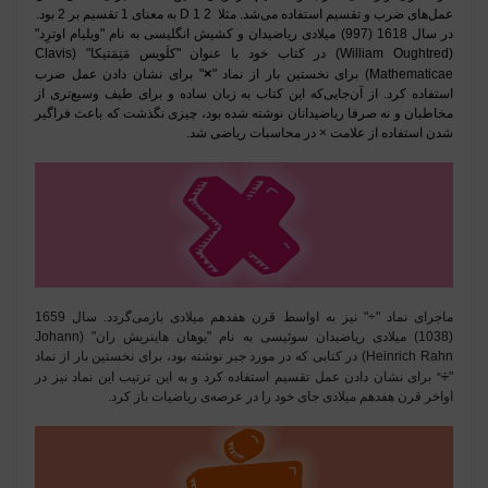
عمل‌های ضرب و تقسیم استفاده می‌شد. مثلا
2 D 1
به معنای 1 تقسیم بر 2 بود
.
در سال 1618 (997) میلادی ریاضیدان و کشیش انگلیسی به نام
"
ویلیام اوترِد
"
(William Oughtred)
در کتاب خود با عنوان
"
کلَویس مَتِمَتیکا
"
(Clavis
×
Mathematicae)
برای نخستین بار از نماد
"
"
برای نشان دادن عمل ضرب
استفاده کرد. از آن‌جایی‌که این کتاب به زبان ساده و برای طیف وسیع‌تری از
مخاطبان و نه صرفا ریاضیدانان نوشته شده بود، چیزی نگذشت که باعث فراگیر
شدن استفاده از علامت × در محاسبات ریاضی شد.
ماجرای نماد
"
÷
"
نیز به اواسط قرن هفدهم میلادی بازمی‌گردد. سال 1659
(1038) میلادی ریاضیدان سوئیسی به نام
"
یوهان هاینریش ران
"
(Johann
Heinrich Rahn)
در کتابی که در مورد جبر نوشته بود، برای نخستین بار از نماد
÷
"
برای نشان دادن عمل تقسیم استفاده کرد و به این ترتیب این نماد نیز در
"
اواخر قرن هفدهم میلادی جای خود را در عرصه‌ی ریاضیات باز کرد
.