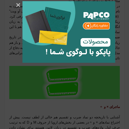
مثال
7 P 5
به
معنای 7 به اضافه 5 بود
.
×
در سال 1557 (936) میلادی، ریاضیدان انگلیسی و استاد دانشگاه آکسفورد به
نام
"
رابرت ریکور
"
(Robert Recorde)
در کتاب خود باعنوان
"
وِتستون آو ویت
"
(Whetstone of Witte)
دو علامت + و - را به ریاضیدانان انگلستان معرفی کرد.
ریکورد برخلاف سنت معمول آن زمان، کتاب خود را به جای لاتین به زبان
انگلیسی نوشت. همین امر سبب شد علاوه بر ریاضیدانان، مردم عادی هم با این
نمادگذاری جدید آشنا شوند.
ضمنا جالب است بدانید ریکورد در همین کتاب، برای نخستین بار در تاریخ
=
ریاضیات، از نماد
"
"
برای نشان دادن مفهوم
"
مساوی
"
نیز استفاده کرد. و باز هم
جالب است بدانید ریکورد یکی از نخستین دانشمندان انگلیسی بود که به دفاع از
مدل خورشید مرکزی کوپرنیک در اخترشناسی پرداخت و سخنرانی‌های
تاثیرگذاری را در این مورد در محافل مختلف علمی و عمومی ایراد کرد
.
ماجرای × و
÷
آشنایی با تاریخچه‌ دو نماد ضرب و تقسیم هم خالی از لطف نیست. پیش از
اختراع نمادهای × و ÷ در بعضی از بخش‌های اروپا از حروف
M
و
D
که به ترتیب
حرف اول واژه‌های ضرب و تقسیم در زبان لاتین هستند برای نشان دادن