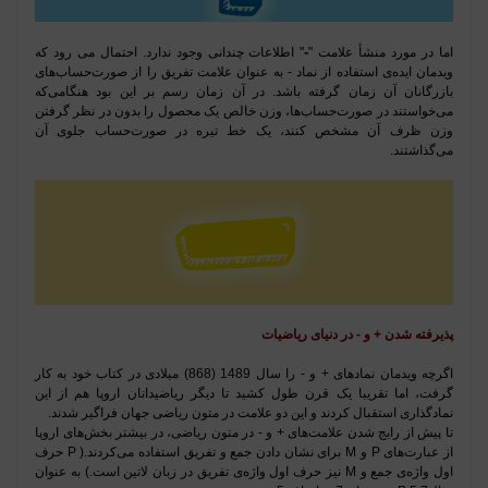
-
اما در مورد منشأ علامت "
" اطلاعات چندانی وجود ندارد. احتمال می رود که
ویدمان ایده‌ی استفاده از نماد - به عنوان علامت تفریق را از صورت‌حساب‌های
بازرگانان آن زمان گرفته باشد. در آن زمان رسم بر این بود هنگامی‌که
می‌خواستند در صورت‌حساب‌ها، وزن خالص یک محصول را بدون در نظر گرفتن
وزن ظرف آن مشخص کنند، یک خط تیره در صورت‌حساب جلوی آن
می‌گذاشتند
.
پذیرفته شدن + و - در دنیای ریاضیات
اگرچه ویدمان نمادهای + و - را سال 1489 (868) میلادی در کتاب خود به کار
گرفت، اما تقریبا یک قرن طول کشید تا دیگر ریاضیدانان اروپا هم از این
نمادگذاری استقبال کردند و این دو علامت در متون ریاضی جهان فراگیر شدند
.
تا پیش از رایج شدن علامت‌های + و - در متون ریاضی، در بیشتر بخش‌های اروپا
از عبارت‌های
P
و
M
برای نشان دادن جمع و تفریق استفاده می‌کردند
.
(
P
حرف
اول واژه‌ی جمع و
M
نیز حرف اول واژه‌ی تفریق در زبان لاتین است.)
به عنوان