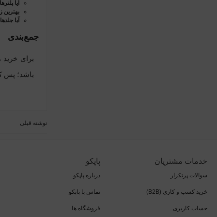
آیا پلنره
بهترین ز
آیا جلده
جمع‌بندی
برای خرید 
باشد؛ پس کیفیت کاغذ
نوشته قبلی
خدمات مشتریان
پاپکو
سوالات پرتکرار
درباره پاپکو
خرید کسب و کاری (B2B)
تماس با پاپکو
حساب کاربری
فروشگاه ها