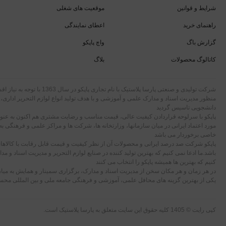
شرایط و قوانین
موقعیت های شغلی
راهنمای خرید
اعطای نمایندگی
گزارش باگ
واچ پاپکو
کاتالوگ محصولات
بلاگ
شرکت تولیدی و صنعتی پارسا پلاستیک با نام تجاری
منظور مدیریت اسناد و مدارک علمی و آموزشی و با هدف تولید انواع لوازم التحریر اداری،
دانشجویی تاسیس گردید
پاپکو با سرلوحه قراردادن کیفیت عالی، قیمت مناسب و رضایت مشتری هم اکنون به عنوان
مورد اعتماد ایرانی در میان سازمانها، وزارتخانه ها، شرکت ها و مراکز علمی و فرهنگی به
خاصی برخوردار می باشد
پاپکو شرکت صد درصد ایرانی و محصولات آن از نظر کیفیت و قیمت قابل رقابت با کالا
باشد.ما ادعا نمی کنیم که بهترین تولید کننده در صنایع لوازم التحریر و مدیریت اسناد و م
کنیم که بهترین ها همیشه پاپکو را انتخاب می کنند
در هر زمان و هر مکان سخن از مدیریت اسناد و مدارک، برگزاری سمینار و همایش به میان
یکی از بهترین گزینه های محافل علمی، آموزشی و فرهنگی جامعه ملی و بین المللی مح
کپی رایت © 1405 کلیه حقوق این سایت متعلق به پارسا پلاستیک است.