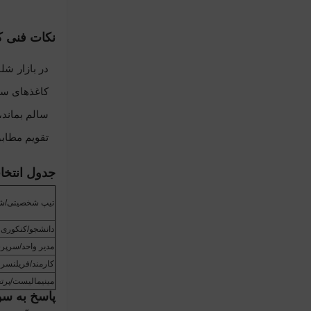
نکات فنی که
در بازار شل
کاغذهای سبک‌تر (۷۰ گرم) باعث می‌شوند نوشته‌های شما
سالم بماند،
تقویم مطابق
جدول انتخ
تیپ شخصیتی/ش
دانشجو/کنکوری
مدیر واحد/سرپ
کارمند/فریلنسر
مینیمالیست/پر
پاسخ به سو