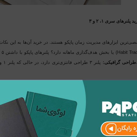
پلنرهای سری ۱، ۲ و ۳
ی‌ترین ابزارهای مدیریت زمان پاپکو هستند. در خرید آن‌ها به این نکات
عا
طراحی گرافیکی:
ید سررسید؛ از مدیران تا جنرال
ررسید، «اندازه» و «نوع جلد» حرف اول را می‌زند:
سررسید مدیران:
اگر
رسید به شما اجازه می‌دهد تمام جزئیات را در یک صفحه ببینید. جلد چ
های بیشتر با قابلیت اضافه کردن فضای نوشتاری بیشتری در اختیار شما ق
حه» بهترین گزینه است. این سررسید به دلیل قطع A5، به راحتی در کیف‌های معمولی جا می‌شود.