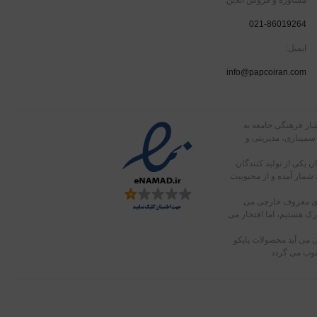
021-86019264
ایمیل:
info@papcoiran.com
 پاپکو در سال 1363 با توجه به نیاز اقشار فرهنگی جامعه به
 سمیناری، مدیریتی و
 یکی از تولید کنندگان
 شمار آمده و از محبوبیت
های معروف خارجی می
دارک هستیم، اما افتخار می
 می آید محصولات پاپکو
سوب می گردد