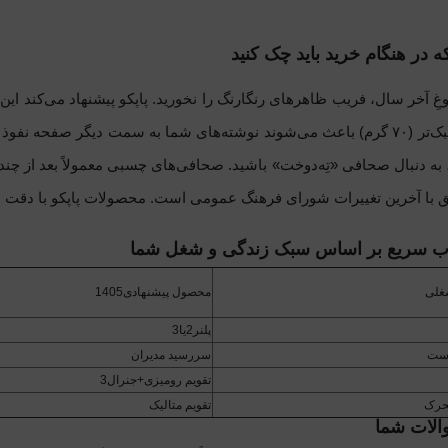
 در هنگام خرید باید چک کنید
وغِ آخر سال، فریب ظاهرهای رنگارنگ را نخورید. پاپکو پیشنهاد می‌کند این
 به سمت دیگر صفحه نفوذ کنند.
 به دنبال صحافی «تِه‌دوخت» باشید. صحافی‌های چسبی معمولاً بعد از چند
 با آخرین تغییرات شورای فرهنگ عمومی است. محصولات پاپکو با دقت می
اب سریع بر اساس سبک زندگی و شغل شما
غلی
محصول پیشنهادی1405
پلنر2یا3
رست
سررسید مدیران
تقویم رومیزی+جنرال3
تحرک
تقویم متالیک
الات شما