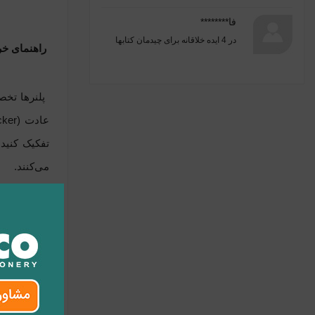
فا********
در
4 ایده خلاقانه برای چیدمان کتابها
راهنمای خرید 
پلنرها تخصص
تفکیک کنید.
می‌کنند.
راهنمای خر
در انتخاب س
بزرگ این سر
داشتن برگه‌
چیدمان «روز در صف