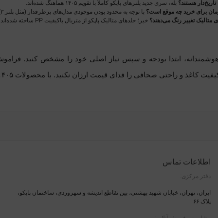
ا تاریخ‌دار هستند؟
بله، سری جدید پلنرهای پاپکو کاملاً با تقویم ۱۴۰۵ هماهنگ شده‌اند.
مان برای خرید چه موقع است؟
با توجه به محدود بودن موجودی مدل‌های پرطرفدار (مثل پلنر ۳)، پیشنهاد می‌شود خرید خود را به روزهای پایانی اسفند موکول نکنید.
ای متالیک تغییر رنگ می‌دهند؟
خیر؛ جلدهای متالیک پاپکو از متریال باکیفیت PP ساخته شده‌اند که در برابر رطوبت و تغییر رنگ کاملاً مقاوم هستند.
هوشمندانه، ابتدا بودجه و سپس نیاز اصلی خود را مشخص کنید. فراموش 
 و راحتی صحافی را فدای قیمت ارزان نکنید. با محصولات ۱۴۰۵ پاپکو، شما کیفیت را در کنار طراحی مدرن تجربه خواهید کرد.
اطلاعات تماس
دفتر مرکزی:
ایران، تهران، خیابان شهید بهشتی، بین تقاطع اندیشه و سهروردی، ساختمان پاپکو،
پلاک ۶۶
مشاوره و فروش آنلاین: