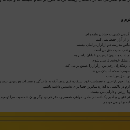
م و
رمی کسی به خیابان نیامده ام.
را از آزار حفظ نمی کند.
باس مدرسه هم از آزار در امان نیستم.
پوشم، امنیت حق من است.
 شب ها بدون ترس در خیابان راه بروم.
ن متلک خوشحال نمی شوم.
ی رهگذران زخم من از آزار را عمیق تر می کند.
مومی است، اما بدن من نه.
من، حق من است.
 از حق ناراحتی و عصبانیت خود استفاده کنم بدون آنکه به قاعدگی و تغییرات هورمونی بدنم ر
م در تاکسی به اندازه سایرین فضا برای نشستن داشته باشم.
نها ارزش و دارایی من نیست.
ر عنوان و لقبی یک انسانم. مادر، خواهر، همسر و دختر فردی دیگر بودن شخصیت مرا توصیف 
یه برابر می خواهم.