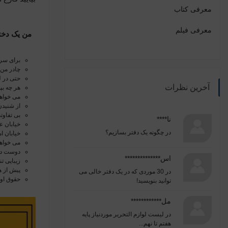
معرفی کتاب
معرفی فیلم
من یک دختر
برای سرگ
چادر من 
حتی در ل
آخرین نظرات
هر چه ب
می خواهم
از شنید
بی تفاوت
نا****
خیابان ع
در
چگونه یک دفتر بسازیم؟
خیابان ا
می خواهم
دوست دار
اس**************
زیبایی ت
پیش از ه
در
30 موردی که در یک دفتر خالی می
حقوق اول
توانید بنویسید!
مل************
در
لیست لوازم التحریر موردنیاز پایه
هفتم تا نهم...