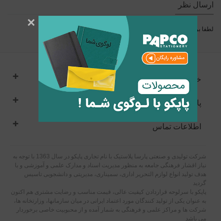
ارسال نظر
×
لطفا برای ارسال نظر
وارد
شوید.
خدمات مشتریان
پاپکو
اطلاعات تماس
شرکت تولیدی و صنعتی پارسا پلاستیک با نام تجاری پاپکو در سال 1363 با توجه به
نیاز اقشار فرهنگی جامعه به منظور مدیریت اسناد و مدارک علمی و آموزشی و با
هدف تولید انواع لوازم التحریر اداری، سمیناری، مدیریتی و دانشجویی تاسیس
گردید
پاپکو با سرلوحه قراردادن کیفیت عالی، قیمت مناسب و رضایت مشتری هم اکنون
به عنوان یکی از تولید کنندگان مورد اعتماد ایرانی در میان سازمانها، وزارتخانه ها،
شرکت ها و مراکز علمی و فرهنگی به شمار آمده و از محبوبیت خاصی برخوردار
می باشد